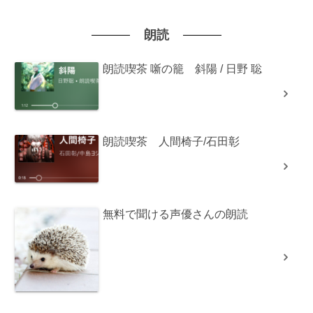
朗読
朗読喫茶 噺の籠 斜陽 / 日野 聡
朗読喫茶 人間椅子/石田彰
無料で聞ける声優さんの朗読