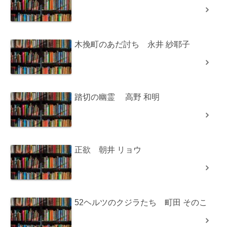
木挽町のあだ討ち 永井 紗耶子
踏切の幽霊 高野 和明
正欲 朝井 リョウ
52ヘルツのクジラたち 町田 そのこ