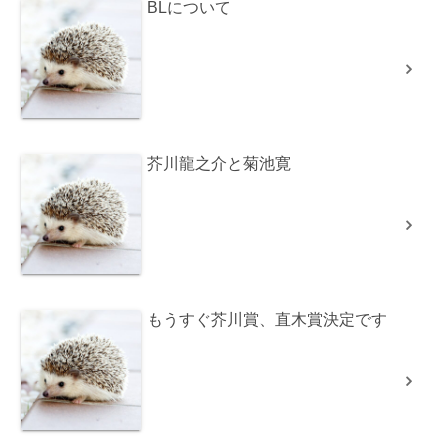
BLについて
芥川龍之介と菊池寛
もうすぐ芥川賞、直木賞決定です