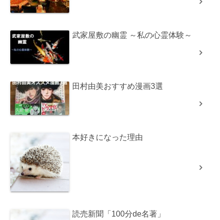
武家屋敷の幽霊 ～私の心霊体験～
田村由美おすすめ漫画3選
本好きになった理由
読売新聞「100分de名著」