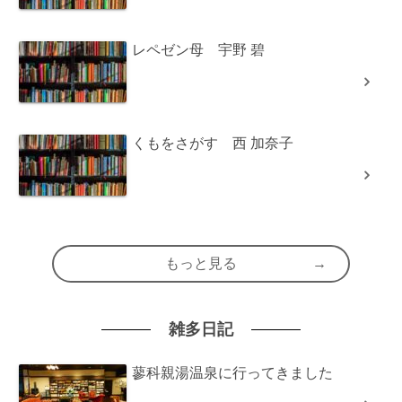
レペゼン母 宇野 碧
くもをさがす 西 加奈子
もっと見る
雑多日記
蓼科親湯温泉に行ってきました