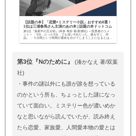
【話題の本】「恋愛×ミステリー小説」おすすめ8選！
1位は三浦春馬さん主演のあの本 | 話題の本ドットコム
第1位『真夜中の五分前』(本多 孝好 著/新潮社) ＜投票者のコメ
ント＞ ・5分…たった5分…でも深い5分だった。後を引く…作
品。 ・５分間という時間が運命を分けてしまうことになるとは…
姉？妹？自分の観る角度によって、毎回変わる答え。そんな…
第3位『Nのために』
(湊かなえ 著/双葉
社)
・事件の謎以外にも誰が誰を想っている
のかという所も、ちょっとした謎になっ
ていて面白い。ミステリー色が濃いめか
なと思いながら読んでいたが、読み終え
たら恋愛、家族愛、人間愛本物の愛とは