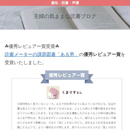
趣味：読書・声優
主婦の気ままな読書ブログ
☘優秀レビュアー賞受賞☘
読書メーターの課題図書「ある男」
の
優秀レビュアー賞
を
受賞いたしました。