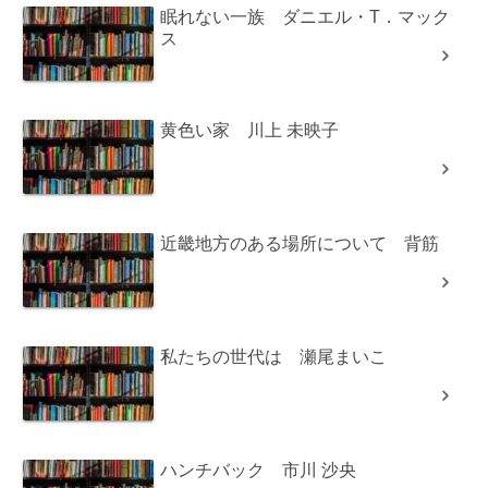
眠れない一族 ダニエル・T．マック
ス
黄色い家 川上 未映子
近畿地方のある場所について 背筋
私たちの世代は 瀬尾まいこ
ハンチバック 市川 沙央