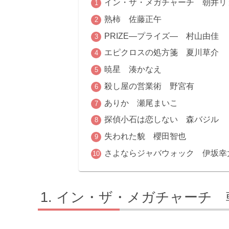
イン・ザ・メガチャーチ 朝井リ
熟柿 佐藤正午
PRIZE―プライズ― 村山由佳
エピクロスの処方箋 夏川草介
暁星 湊かなえ
殺し屋の営業術 野宮有
ありか 瀬尾まいこ
探偵小石は恋しない 森バジル
失われた貌 櫻田智也
さよならジャバウォック 伊坂幸
イン・ザ・メガチャーチ 