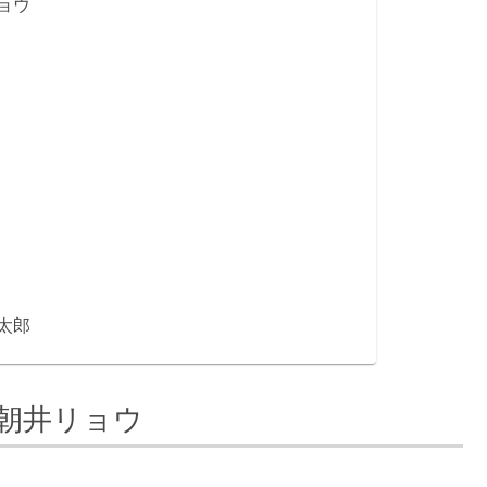
ョウ
太郎
朝井リョウ