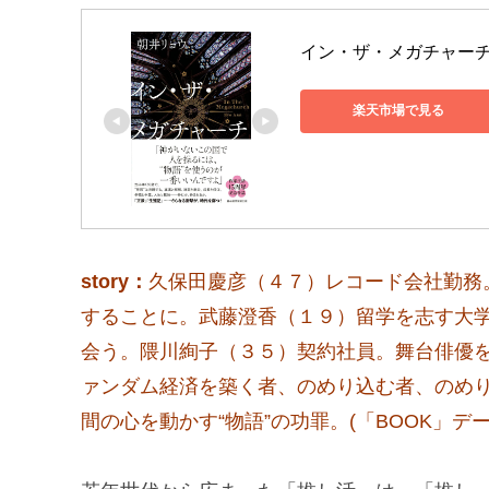
イン・ザ・メガチャーチ [
楽天市場で見る
story：
久保田慶彦（４７）レコード会社勤務
することに。武藤澄香（１９）留学を志す大
会う。隈川絢子（３５）契約社員。舞台俳優
ァンダム経済を築く者、のめり込む者、のめ
間の心を動かす“物語”の功罪。(「BOOK」デ