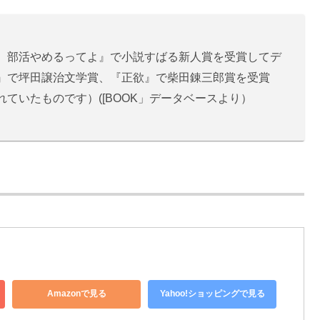
、部活やめるってよ』で小説すばる新人賞を受賞してデ
』で坪田譲治文学賞、『正欲』で柴田錬三郎賞を受賞
ていたものです）([BOOK」データベースより）
Amazonで見る
Yahoo!ショッピングで見る