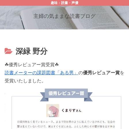
趣味：読書・声優
主婦の気ままな読書ブログ
深緑 野分
☘優秀レビュアー賞受賞☘
読書メーターの課題図書「ある男」
の
優秀レビュアー賞
を
受賞いたしました。