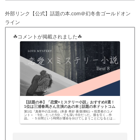
外部リンク【公式】話題の本.com＠幻冬舎ゴールドオン
ライン
☘コメントが掲載されました☘
【話題の本】「恋愛×ミステリー小説」おすすめ8選！
1位は三浦春馬さん主演のあの本 | 話題の本ドットコム
第1位『真夜中の五分前』(本多 孝好 著/新潮社) ＜投票者のコメ
ント＞ ・5分…たった5分…でも深い5分だった。後を引く…作
品。 ・５分間という時間が運命を分けてしまうことになるとは…
姉？妹？自分の観る角度によって、毎回変わる答え。そんな…