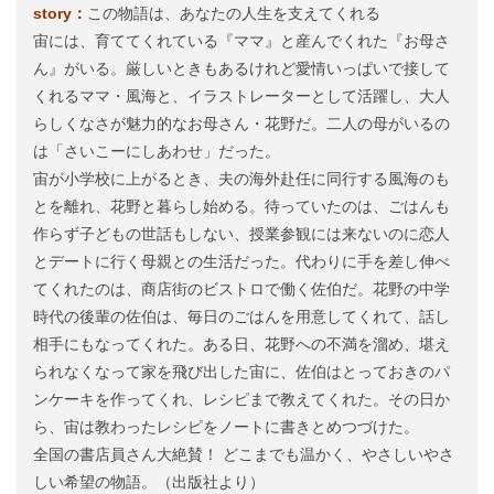
story：
この物語は、あなたの人生を支えてくれる
宙には、育ててくれている『ママ』と産んでくれた『お母さ
ん』がいる。厳しいときもあるけれど愛情いっぱいで接して
くれるママ・風海と、イラストレーターとして活躍し、大人
らしくなさが魅力的なお母さん・花野だ。二人の母がいるの
は「さいこーにしあわせ」だった。
宙が小学校に上がるとき、夫の海外赴任に同行する風海のも
とを離れ、花野と暮らし始める。待っていたのは、ごはんも
作らず子どもの世話もしない、授業参観には来ないのに恋人
とデートに行く母親との生活だった。代わりに手を差し伸べ
てくれたのは、商店街のビストロで働く佐伯だ。花野の中学
時代の後輩の佐伯は、毎日のごはんを用意してくれて、話し
相手にもなってくれた。ある日、花野への不満を溜め、堪え
られなくなって家を飛び出した宙に、佐伯はとっておきのパ
ンケーキを作ってくれ、レシピまで教えてくれた。その日か
ら、宙は教わったレシピをノートに書きとめつづけた。
全国の書店員さん大絶賛！ どこまでも温かく、やさしいやさ
しい希望の物語。（出版社より）