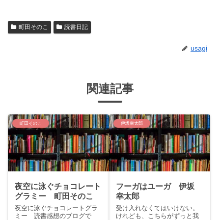
町田そのこ
読書日記
usagi
関連記事
町田そのこ
伊坂幸太郎
夜空に泳ぐチョコレート
フーガはユーガ 伊坂
グラミー 町田そのこ
幸太郎
夜空に泳ぐチョコレートグラ
受け入れなくてはいけない。
ミー 読書感想のブログで
けれども、こちらがずっと我