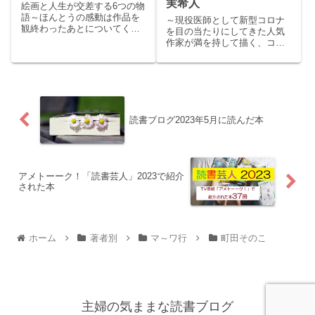
実希人
絵画と人生が交差する6つの物
語～ほんとうの感動は作品を
～現役医師として新型コロナ
観終わったあとについてくる
を目の当たりにしてきた人気
～こんにちは、くまりすで
作家が満を持して描く、コロ
す。今回は美術館の勤務経験
ナ禍の医療現場のリアル～こ
を持ち、アート小説で名高い
んにちは、くまりすです。今
原田マハの「常設展示室」を
回は作家と医師の2つの顔を持
ご紹介いたします。storyいつ
つ知念実希人の『機械仕掛け
か終わる恋をしていた私。
の太陽』をご紹介いたしま
不...
す。story：これは未知のウ
読書ブログ2023年5月に読んだ本
イ...
アメトーーク！「読書芸人」2023で紹介
された本
ホーム
著者別
マ～ワ行
町田そのこ
主婦の気ままな読書ブログ