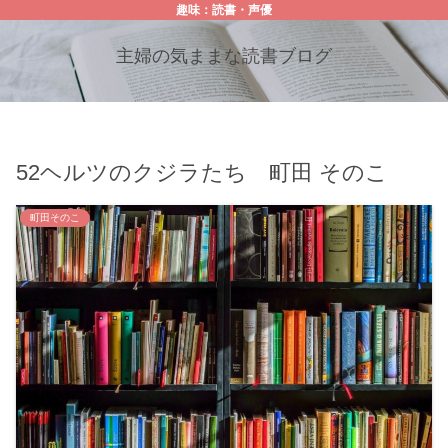
趣味：読書・声優
主婦の気ままな読書ブログ
52ヘルツのクジラたち 町田 そのこ
町田そのこ