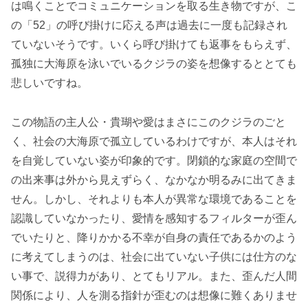
は鳴くことでコミュニケーションを取る生き物ですが、こ
の「52」の呼び掛けに応える声は過去に一度も記録され
ていないそうです。いくら呼び掛けても返事をもらえず、
孤独に大海原を泳いでいるクジラの姿を想像するととても
悲しいですね。
この物語の主人公・貴瑚や愛はまさにこのクジラのごと
く、社会の大海原で孤立しているわけですが、本人はそれ
を自覚していない姿が印象的です。閉鎖的な家庭の空間で
の出来事は外から見えずらく、なかなか明るみに出てきま
せん。しかし、それよりも本人が異常な環境であることを
認識していなかったり、愛情を感知するフィルターが歪ん
でいたりと、降りかかる不幸が自身の責任であるかのよう
に考えてしまうのは、社会に出ていない子供には仕方のな
い事で、説得力があり、とてもリアル。また、歪んだ人間
関係により、人を測る指針が歪むのは想像に難くありませ