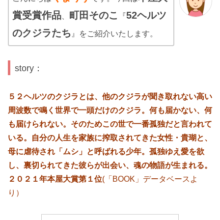
賞受賞作品
町田そのこ
52ヘルツ
、
『
のクジラたち
』をご紹介いたします。
story：
５２ヘルツのクジラとは、他のクジラが聞き取れない高い
周波数で鳴く世界で一頭だけのクジラ。何も届かない、何
も届けられない。そのためこの世で一番孤独だと言われて
いる。自分の人生を家族に搾取されてきた女性・貴瑚と、
母に虐待され「ムシ」と呼ばれる少年。孤独ゆえ愛を欲
し、裏切られてきた彼らが出会い、魂の物語が生まれる。
２０２１年本屋大賞第１位
(「BOOK」データベースよ
り）