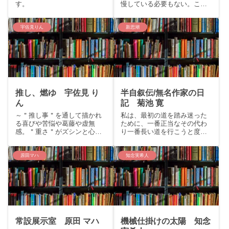
す。
慢している必要もない。こん
にちは、くまりすです。今回
は伊坂幸太郎が社会問題に切
り込んだ本屋大賞ノミネート
宇佐見りん
新思潮
作品「フーガはユーガ」をご
紹介いたします。story常盤優
我は仙台市内のファミレス
で...
推し、燃ゆ 宇佐見 り
半自叙伝/無名作家の日
ん
記 菊池 寛
～＂推し事＂を通して描かれ
私は、最初の道を踏み迷った
る喜びや苦悩や葛藤や虚無
ために、一番正当なその代わ
感。＂重さ＂がズシンと心に
り一番長い道を行こうと度胸
響く物語～こんにちは、くま
を極めたものである。こんに
りすです。今回は芥川賞受賞
ちは、くまりすです。今回は
作品宇佐見りんの『推し、燃
芥川龍之介の親友で、文壇の
原田マハ
知念実希人
ゆ』をご紹介いたします。
大御所とも呼ばれた菊池寛の
story：推しが炎上した。まま
「半自叙伝/無名作家の日記」
ならない人生を引きずり、祈
をご紹介いたします。story...
るよ...
常設展示室 原田 マハ
機械仕掛けの太陽 知念