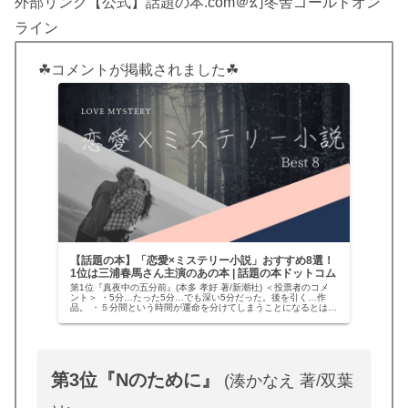
外部リンク【公式】話題の本.com＠幻冬舎ゴールドオン
ライン
☘コメントが掲載されました☘
【話題の本】「恋愛×ミステリー小説」おすすめ8選！
1位は三浦春馬さん主演のあの本 | 話題の本ドットコム
第1位『真夜中の五分前』(本多 孝好 著/新潮社) ＜投票者のコメ
ント＞ ・5分…たった5分…でも深い5分だった。後を引く…作
品。 ・５分間という時間が運命を分けてしまうことになるとは…
姉？妹？自分の観る角度によって、毎回変わる答え。そんな…
第3位『Nのために』
(湊かなえ 著/双葉