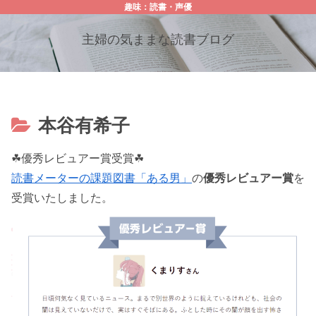
趣味：読書・声優
主婦の気ままな読書ブログ
本谷有希子
☘優秀レビュアー賞受賞☘
読書メーターの課題図書「ある男」
の
優秀レビュアー賞
を
受賞いたしました。