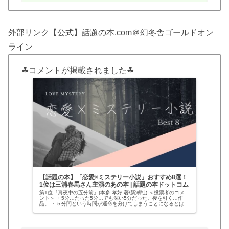
外部リンク【公式】話題の本.com＠幻冬舎ゴールドオン
ライン
☘コメントが掲載されました☘
【話題の本】「恋愛×ミステリー小説」おすすめ8選！
1位は三浦春馬さん主演のあの本 | 話題の本ドットコム
第1位『真夜中の五分前』(本多 孝好 著/新潮社) ＜投票者のコメ
ント＞ ・5分…たった5分…でも深い5分だった。後を引く…作
品。 ・５分間という時間が運命を分けてしまうことになるとは…
姉？妹？自分の観る角度によって、毎回変わる答え。そんな…