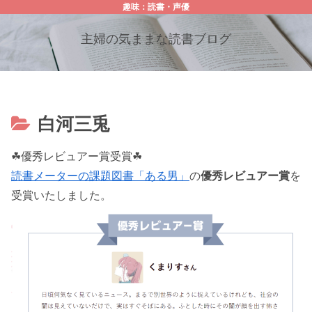
趣味：読書・声優
主婦の気ままな読書ブログ
白河三兎
☘優秀レビュアー賞受賞☘
読書メーターの課題図書「ある男」
の
優秀レビュアー賞
を
受賞いたしました。