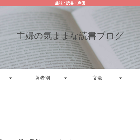
趣味：読書・声優
主婦の気ままな読書ブログ
著者別
文豪