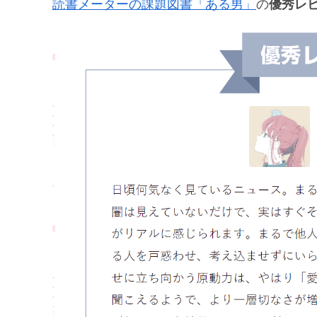
読書メーターの課題図書「ある男」
の
優秀レ