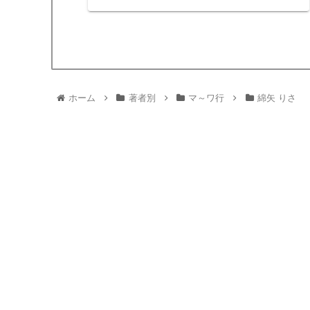
・５分間という時間が運命を分けてしまうこ
とになるとは…姉？妹？自分の観る角度によ
って、毎回変わる答え。そんな…
ホーム
著者別
マ～ワ行
綿矢 りさ