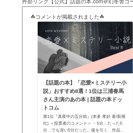
外部リンク【公式】話題の本.com＠幻冬舎ゴ
☘コメントが掲載されました☘
【話題の本】「恋愛×ミステリー小
説」おすすめ8選！1位は三浦春馬
さん主演のあの本 | 話題の本ドッ
トコム
第1位『真夜中の五分前』(本多 孝好 著/新潮
社) ＜投票者のコメント＞ ・5分…たった5
分…でも深い5分だった。後を引く…作品。