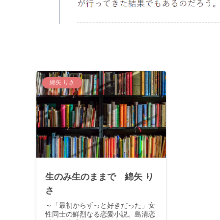
綿矢 りさ
生のみ生のままで 綿矢 り
さ
～「最初からずっと好きだった」女
性同士の鮮烈なる恋愛小説。島清恋