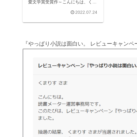
愛文学賞受賞作～こんにちは、くま
りすです。今回は歴代最年少の芥川
2022.07.24
賞受賞作家、綿矢りさの『生のみ生
のままで』をご紹介いたします。
story：２５歳、夏。逢衣は恋人の颯
と出かけたリ...
『やっぱり小説は面白い。 レビューキャンペ