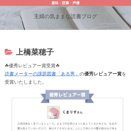
趣味：読書・声優
主婦の気ままな読書ブログ
上橋菜穂子
☘優秀レビュアー賞受賞☘
読書メーターの課題図書「ある男」
の
優秀レビュアー賞
を
受賞いたしました。