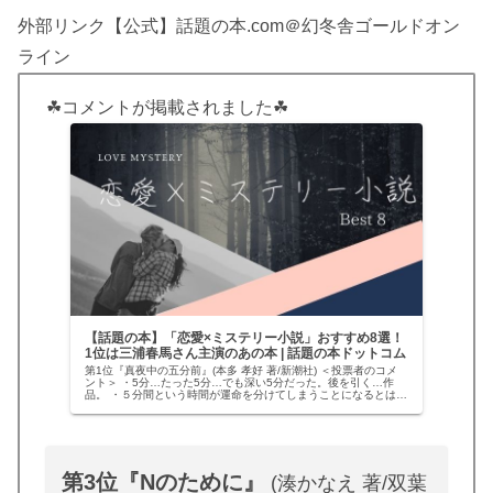
外部リンク【公式】話題の本.com＠幻冬舎ゴールドオン
ライン
☘コメントが掲載されました☘
【話題の本】「恋愛×ミステリー小説」おすすめ8選！
1位は三浦春馬さん主演のあの本 | 話題の本ドットコム
第1位『真夜中の五分前』(本多 孝好 著/新潮社) ＜投票者のコメ
ント＞ ・5分…たった5分…でも深い5分だった。後を引く…作
品。 ・５分間という時間が運命を分けてしまうことになるとは…
姉？妹？自分の観る角度によって、毎回変わる答え。そんな…
第3位『Nのために』
(湊かなえ 著/双葉