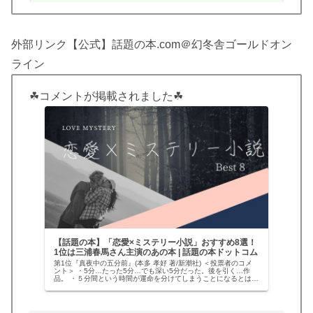
外部リンク【公式】話題の本.com＠幻冬舎ゴールドオン
ライン
☘コメントが掲載されました☘
【話題の本】「恋愛×ミステリー小説」おすすめ8選！
1位は三浦春馬さん主演のあの本 | 話題の本ドットコム
第1位『真夜中の五分前』(本多 孝好 著/新潮社) ＜投票者のコメ
ント＞ ・5分…たった5分…でも深い5分だった。後を引く…作
品。 ・５分間という時間が運命を分けてしまうことになるとは…
姉？妹？自分の観る角度によって、毎回変わる答え。そんな…