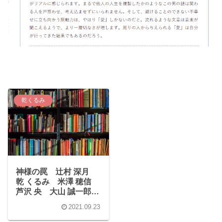
乾くるみ
神様の罠 辻村 深月
乾 くるみ 米澤 穂信
芦沢 央 大山 誠一郎
有栖川 有栖
2021.09.23