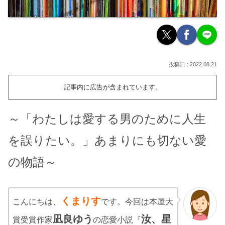
2022.08.21
記事内に広告が含まれています。
～「わたしは愛する男のために人生
を誤りたい。」あまりにも切ない愛
の物語～
くまりす
こんにちは、
です。今回は本屋大
凪良ゆう
汝、星
賞受賞作家
の恋愛小説『