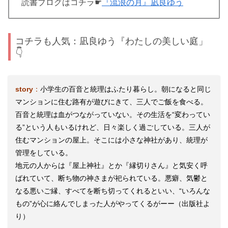
読書ブログはコチラ☛
『流浪の月』凪良ゆう
コチラも人気：凪良ゆう『わたしの美しい庭」
👇
story
：
小学生の百音と統理はふたり暮らし。朝になると同じ
マンションに住む路有が遊びにきて、三人でご飯を食べる。
百音と統理は血がつながっていない。その生活を“変わってい
る”という人もいるけれど、日々楽しく過ごしている。三人が
住むマンションの屋上。そこには小さな神社があり、統理が
管理をしている。
地元の人からは『屋上神社』とか『縁切りさん』と気安く呼
ばれていて、断ち物の神さまが祀られている。悪癖、気鬱と
なる悪いご縁、すべてを断ち切ってくれるといい、“いろんな
もの”が心に絡んでしまった人がやってくるがーー（出版社よ
り）