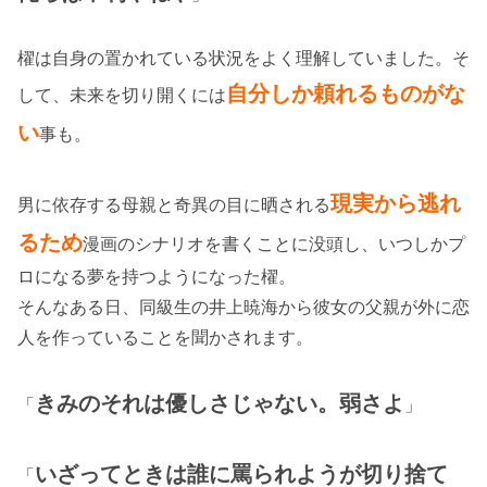
櫂は自身の置かれている状況をよく理解していました。そ
自分しか頼れるものがな
して、未来を切り開くには
い
事も。
現実から逃れ
男に依存する母親と奇異の目に晒される
るため
漫画のシナリオを書くことに没頭し、いつしかプ
ロになる夢を持つようになった櫂。
そんなある日、同級生の井上暁海から彼女の父親が外に恋
人を作っていることを聞かされます。
きみのそれは優しさじゃない。弱さよ
「
」
いざってときは誰に罵られようが切り捨て
「