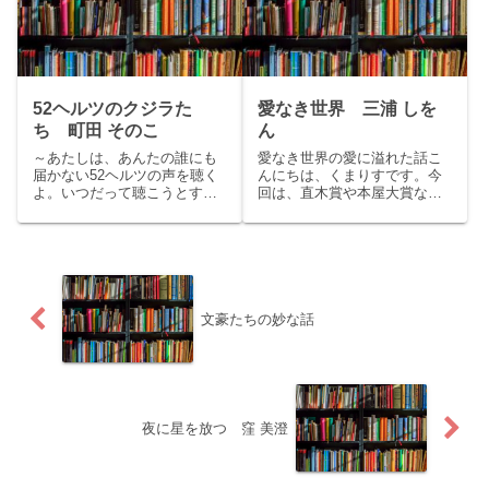
開いた島田荘司の「毒を売る
は20年後のあなた、30歳の章
女」をご紹介いたします。
子です。あなたはきっと...
story娘...
52ヘルツのクジラた
愛なき世界 三浦 しを
ち 町田 そのこ
ん
～あたしは、あんたの誰にも
愛なき世界の愛に溢れた話こ
届かない52ヘルツの声を聴く
んにちは、くまりすです。今
よ。いつだって聴こうとする
回は、直木賞や本屋大賞など
から、だからあんたの、あん
多数の賞を受賞し、現在直木
たなりの言葉で話しな。～こ
賞選考委員でもある三浦しを
んにちはくまりすです。今回
んの「愛なき世界」をご紹介
は本屋大賞受賞作品、町田そ
いたします。story恋のライバ
のこ『52ヘルツのクジラた
ルが人間だとは限らない！
ち』をご紹介いたします。
洋食屋の青年・藤丸が慕う
sto...
の...
文豪たちの妙な話
夜に星を放つ 窪 美澄