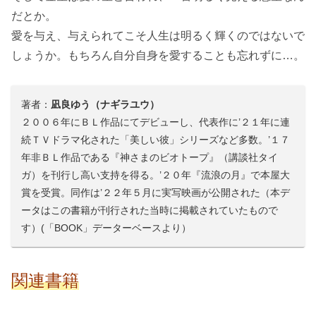
だとか。
愛を与え、与えられてこそ人生は明るく輝くのではないで
しょうか。もちろん自分自身を愛することも忘れずに…。
著者：
凪良ゆう（ナギラユウ）
２００６年にＢＬ作品にてデビューし、代表作に’２１年に連
続ＴＶドラマ化された「美しい彼」シリーズなど多数。’１７
年非ＢＬ作品である『神さまのビオトープ』（講談社タイ
ガ）を刊行し高い支持を得る。’２０年『流浪の月』で本屋大
賞を受賞。同作は’２２年５月に実写映画が公開された（本デ
ータはこの書籍が刊行された当時に掲載されていたもので
す）(「BOOK」データーベースより）
関連書籍