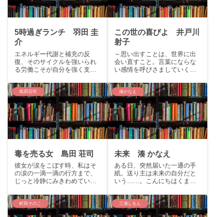
5時過ぎランチ 羽田 圭
この世の喜びよ 井戸川
介
射子
エネルギー代謝と補充の反
～思い出すことは、世界に出
復、そのサイクルを強いられ
会い直すこと。言葉にならな
る労働こそが自分を強く支え
い感情を呼びさましていく傑
てくれるこんにちは、くまり
作小説集。～こんにちは、く
すです。今回は芥川賞作家羽
まりすです。今回は芥川賞受
田圭介の「5時過ぎランチ」を
賞作、井戸川射子『この世の
島田荘司
湊かなえ
ご紹介いたします。story食欲
喜びよ』をご紹介いたしま
のリズムとあわない、コント
す。story：娘たちが幼い頃、
ロール不能な現実世界。ヤ
よく一緒に過ごした近所のシ
ク...
ョ...
毒を売る女 島田 荘司
未来 湊 かなえ
彼女が涙をこぼす時、私はそ
ある日、突然届いた一通の手
の涙の一滴一滴の行方まで、
紙。送り主は未来の自分だと
じっと冷静にみきわめてい
いう……。こんにちはくまり
た。あの中に毒が入ってい
すです。今回はイヤミスの女
る、と思った。こんにちは、
王湊かなえの新たなる代表作
くまりすです。今回は新本格
「未来」の紹介を致します。
町田そのこ
三浦しをん
ミステリーのジャンルを切り
story「こんにちは、章子。私