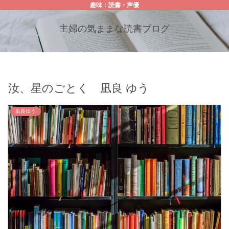
趣味：読書・声優
主婦の気ままな読書ブログ
汝、星のごとく 凪良 ゆう
凪良ゆう