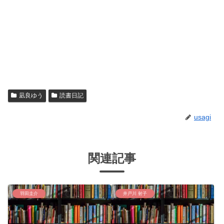
凪良ゆう
読書日記
usagi
関連記事
羽田圭介
井戸川 射子