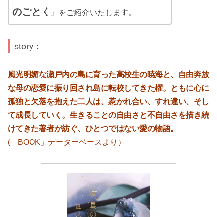
のごとく
』をご紹介いたします。
story：
風光明媚な瀬戸内の島に育った高校生の暁海と、自由奔放
な母の恋愛に振り回され島に転校してきた櫂。ともに心に
孤独と欠落を抱えた二人は、惹かれ合い、すれ違い、そし
て成長していく。生きることの自由さと不自由さを描き続
けてきた著者が紡ぐ、ひとつではない愛の物語。
(「BOOK」データーベースより）