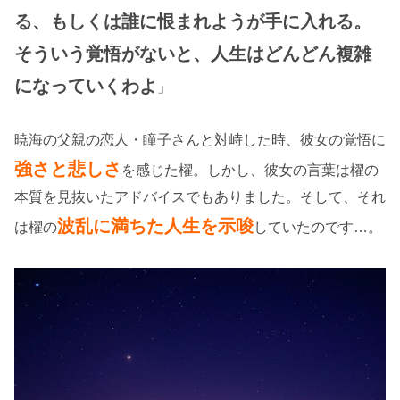
る、もしくは誰に恨まれようが手に入れる。
そういう覚悟がないと、人生はどんどん複雑
になっていくわよ
」
暁海の父親の恋人・瞳子さんと対峙した時、彼女の覚悟に
強さと悲しさ
を感じた櫂。しかし、彼女の言葉は櫂の
本質を見抜いたアドバイスでもありました。そして、それ
波乱に満ちた人生
を示唆
は櫂の
していたのです…。