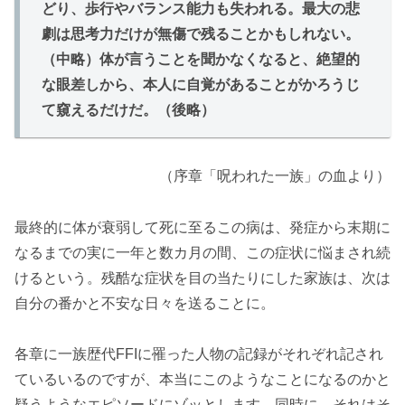
どり、歩行やバランス能力も失われる。最大の悲
劇は思考力だけが無傷で残ることかもしれない。
（中略）体が言うことを聞かなくなると、絶望的
な眼差しから、本人に自覚があることがかろうじ
て窺えるだけだ。（後略）
（序章「呪われた一族」の血より）
最終的に体が衰弱して死に至るこの病は、発症から末期に
なるまでの実に一年と数カ月の間、この症状に悩まされ続
けるという。残酷な症状を目の当たりにした家族は、次は
自分の番かと不安な日々を送ることに。
各章に一族歴代FFIに罹った人物の記録がそれぞれ記され
ているいるのですが、本当にこのようなことになるのかと
疑うようなエピソードにゾッとします。同時に、それはそ