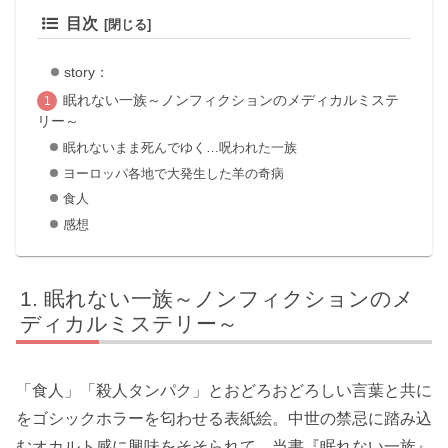
目次
story：
眠れない一族～ノンフィクションのメディカルミステ
リー～
眠れないまま死んでゆく…呪われた一族
ヨーロッパ各地で大発生した羊の奇病
食人
感想
眠れない一族～ノンフィクションのメ
ディカルミステリー～
「食人」「殺人タンパク」とおどろおどろしい言葉と共に
をゴシックホラーを匂わせる表紙絵。中世の禁忌に踏み込
むオカルト感に興味をそそられて、当書『眠れない一族』