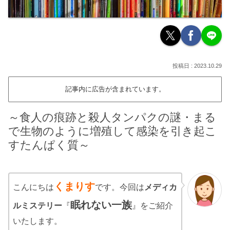
2023.10.29
記事内に広告が含まれています。
～食人の痕跡と殺人タンパクの謎・まる
で生物のように増殖して感染を引き起こ
すたんぱく質～
くまりす
こんにちは
です。今回は
メディカ
眠れない一族
ルミステリー
『
』をご紹介
いたします。