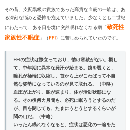
その昔、支配階級の貴族であった高貴な血筋の一族は、あ
る深刻な悩みと恐怖を抱えていました。少なくとも二世紀
致死性
にわたって、ある日を境に突然眠れなくなる病「
家族性不眠症
」（
FFI
）に苦しめられていたのです。
FFIの症状は際立っており、情け容赦がない。概し
て、中年期に異常な発汗が始まる。鏡を覗くと、
瞳孔が極端に収縮し、首から上がこわばって不自
然な姿勢になっているのが見て取れる。（中略）
血圧が上がり、脈が速まり、体が活動状態にな
る。その後何カ月間も、必死に眠ろうとするのだ
が、目を閉じても、たまにうとうとするくらいが
関の山だ。（中略）
いったん眠れなくなると、症状は悪化の一途をた