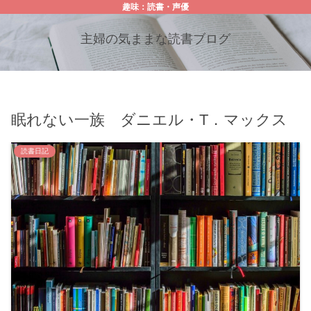
趣味：読書・声優
主婦の気ままな読書ブログ
眠れない一族 ダニエル・T．マックス
読書日記