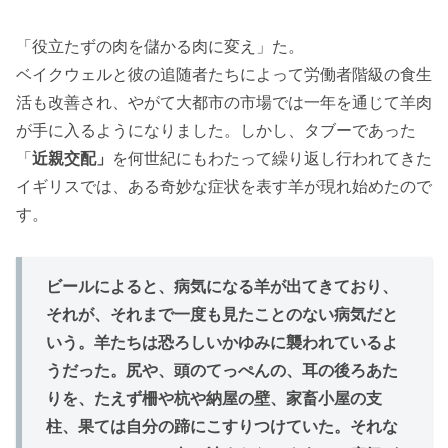
「役立たずの肉を儲かる肉に変え」た。
ベイクウェルと彼の追随者たちによって労働者階級の食生
活も改善され、やがて大都市の市場では一年を通じて羊肉
が手に入るようになりました。しかし、タブーであった
「
近親交配」
を何世紀にもわたって繰り返し行われてきた
イギリスでは、ある奇妙な症状を表す羊が現れ始めたので
す。
ビールによると、病気になる羊が出てきており、
それが、それまで一度も見たことのない病気だと
いう。羊たちは恐ろしいかゆみに襲われているよ
うだった。尻や、頭のてっぺんの、耳の後ろあた
りを、たえず柵や杭や納屋の壁、家畜小屋の支
柱、果ては自分の蹄にこすりつけていた。それな