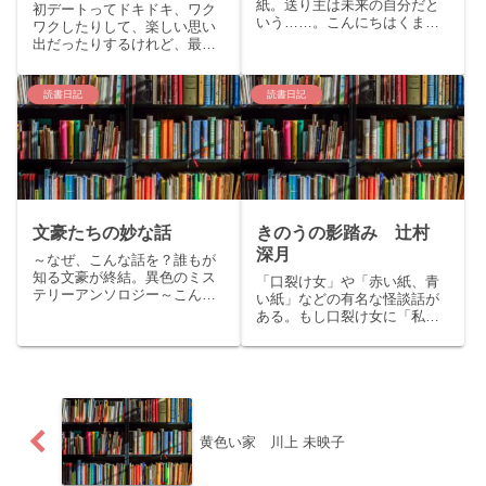
紙。送り主は未来の自分だと
初デートってドキドキ、ワク
いう……。こんにちはくまり
ワクしたりして、楽しい思い
すです。今回はイヤミスの女
出だったりするけれど、最後
王湊かなえの新たなる代表作
のデートは、はっきり覚えて
「未来」の紹介を致します。
いないことが多い。もし、そ
story「こんにちは、章子。私
れがいい思い出として残って
読書日記
読書日記
は20年後のあなた、30歳の章
いるのなら、それはとても大
子です。あなたはきっと...
切な時間だったってこと。
story中学三年生の彗子は両親
の...
文豪たちの妙な話
きのうの影踏み 辻村
深月
～なぜ、こんな話を？誰もが
知る文豪が終結。異色のミス
「口裂け女」や「赤い紙、青
テリーアンソロジー～こんに
い紙」などの有名な怪談話が
ちはくまりすです。今回は日
ある。もし口裂け女に「私、
本文学史に名を残す文豪たち
綺麗？」と尋ねられて、「き
のアンソロジー『文豪たちの
れいじゃない」と答えたら…
妙な話』をご紹介いたしま
トイレで「赤い紙が欲しい
す。story：夏目漱石、森鴎
か？青い紙が欲しいか？」と
外、芥川龍之介、梶井基次
尋ねられたらどちらを選んで
郎、佐...
も…子供の頃は怖いもの見た
さにそう...
黄色い家 川上 未映子