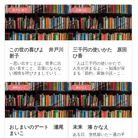
井戸川 射子
読書日記
この世の喜びよ 井戸川
三千円の使いかた 原田
射子
ひ香
～思い出すことは、世界に出
「人は三千円の使いかたで、
会い直すこと。言葉にならな
人生が決まるよ」～知識が深
い感情を呼びさましていく傑
まる「節約」家族小説～こん
作小説集。～こんにちは、く
にちは。くまりすです。今回
まりすです。今回は芥川賞受
は様々なランキングの上位に
賞作、井戸川射子『この世の
ランクインしている今話題の
瀬尾まいこ
湊かなえ
喜びよ』をご紹介いたしま
本、原田ひ香「三千円の使い
す。story：娘たちが幼い頃、
かた」をご紹介いたします。
よく一緒に過ごした近所のシ
story就職して理想の一人暮
ョ...
ら...
おしまいのデート 瀬尾
未来 湊 かなえ
まいこ
ある日、突然届いた一通の手