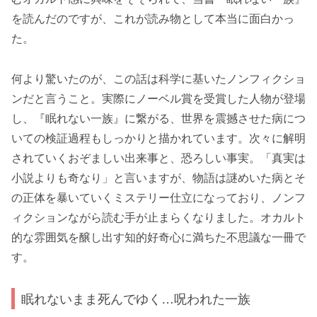
を読んだのですが、これが読み物として本当に面白かっ
た。
何より驚いたのが、この話は科学に基いたノンフィクショ
ンだと言うこと。実際にノーベル賞を受賞した人物が登場
し、『眠れない一族』に繋がる、世界を震撼させた病につ
いての検証過程もしっかりと描かれています。次々に解明
されていくおぞましい出来事と、恐ろしい事実。「真実は
小説よりも奇なり」と言いますが、物語は謎めいた病とそ
の正体を暴いていくミステリー仕立になっており、ノンフ
ィクションながら読む手が止まらくなりました。オカルト
的な雰囲気を醸し出す知的好奇心に満ちた不思議な一冊で
す。
眠れないまま死んでゆく…呪われた一族