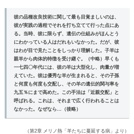
彼の品種改良技術に関して最も目覚ましいのは、
彼が実践の過程でそれを打ち立てて行った点にあ
る。当時、彼に限らず、遺伝の仕組みがほんとう
にわかっている人はだれもいなかった。だが、彼
はわが目で見たことをしっかり理解した。子羊は
親羊から肉体的特徴を受け継ぐ。（中略）早くも
一七四〇年代には、彼の羊は大型化し、肉量が増
えていた。彼は優秀な羊が生まれると、その子孫
と何度も何度も交配し、その羊の遺伝的関与率を
九五％にまで高めた。この手法は「近親交配」と
呼ばれる。これは、それまで広く行われることは
なかった。なぜなら…（後略）
（第2章 メリノ熱「羊たちに蔓延する病」より）