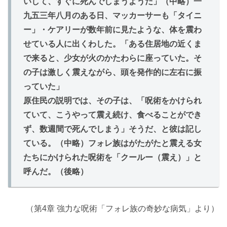
いして、すぐに死んでしまうようだ」（中略）一
九五三年八月のある日、マッカーサーも「タイニ
ー」・ケアリーが数年前に見たような、体を震わ
せている人に出くわした。「ある住居地の近くま
で来ると、少女が火のかたわらに座っていた。そ
の子は激しく震えながら、頭を発作的に左右に振
っていた」
原住民の説明では、その子は、「呪術をかけられ
ていて、こうやって震え続け、食べることができ
ず、数週間で死んでしまう」そうだ、と彼は記し
ている。（中略）フォレ族はがたがたと震える女
たちにかけられた呪術を「クールー（震え）」と
呼んだ。（後略）
（第4章 強力な呪術「フォレ族の奇妙な病気」より）