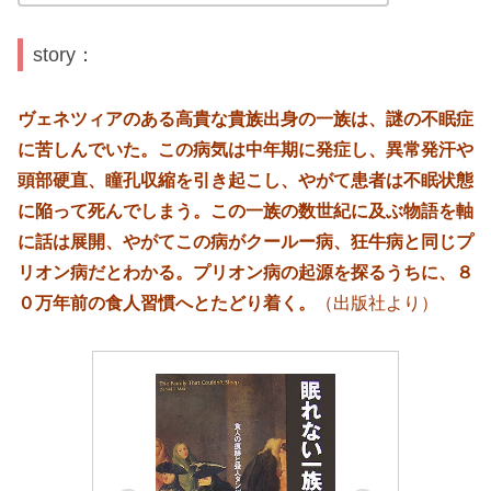
story：
ヴェネツィアのある高貴な貴族出身の一族は、謎の不眠症
に苦しんでいた。この病気は中年期に発症し、異常発汗や
頭部硬直、瞳孔収縮を引き起こし、やがて患者は不眠状態
に陥って死んでしまう。この一族の数世紀に及ぶ物語を軸
に話は展開、やがてこの病がクールー病、狂牛病と同じプ
リオン病だとわかる。プリオン病の起源を探るうちに、８
０万年前の食人習慣へとたどり着く。
（出版社より）