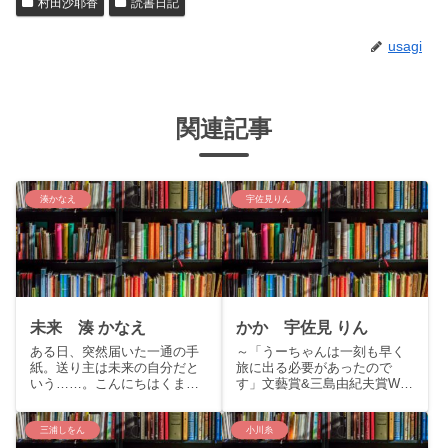
村田沙耶香
読書日記
usagi
関連記事
湊かなえ
宇佐見りん
未来 湊 かなえ
かか 宇佐見 りん
ある日、突然届いた一通の手
～「うーちゃんは一刻も早く
紙。送り主は未来の自分だと
旅に出る必要があったので
いう……。こんにちはくまり
す」文藝賞&三島由紀夫賞W受
すです。今回はイヤミスの女
賞のデビュー作！～こんにち
王湊かなえの新たなる代表作
は、くまりすです。今回は宇
「未来」の紹介を致します。
佐美りんの文藝賞&三島由紀
三浦しをん
小川糸
story「こんにちは、章子。私
夫賞W受賞のデビュー作「か