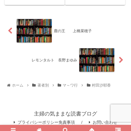
のデートは、はっきり覚えて
にちはくまりすです。今回は
いないことが多い。もし、そ
今話題の５人組YouTuber「コ
れがいい思い出として残って
ムドット」のリーダーやまと
いるのなら、それはとても大
の2冊目の著書「アイドル
切な時間だったってこと。
2.0」をご紹介いたします。
story中学三年生の彗子は両親
story：「コムドット...
の...
鹿の王 上橋菜穂子
レモンタルト 長野まゆみ
ホーム
著者別
マ～ワ行
村田沙耶香
主婦の気ままな読書ブログ
プライバシーポリシー免責事項
お問い合わせ