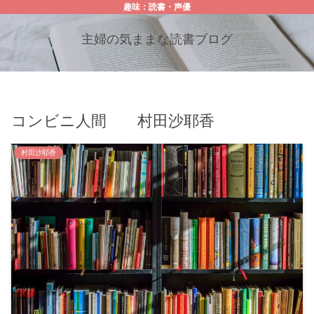
趣味：読書・声優
主婦の気ままな読書ブログ
コンビニ人間 村田沙耶香
村田沙耶香