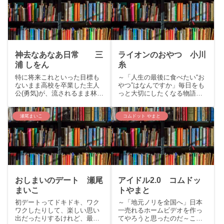
は20年後のあなた、30歳の章
か」をご紹介いたします。
子です。あなたはきっと...
story１９歳の浪人生うーちゃ
ん...
神去なあなあ日常 三
ライオンのおやつ 小川
浦 しをん
糸
特に将来これといった目標も
～「人生の最後に食べたい“お
ないまま高校を卒業した主人
やつ”はなんですか」毎日をも
公(勇気)が、流されるまま林業
っと大切にしたくなる物語～
の世界に放り込まれ・・・林
こんにちは、くまりすです。
業という仕事を通して大人に
今回は2020年本屋大賞2位の
なっていく主人公の目線で話
小川糸『ライオンのおやつ』
瀬尾まいこ
コムドット やまと
が進んでいく。林業の世界と
をご紹介いたします。story:人
共に自然の素晴らしさや恐ろ
生の最後に食べたいおやつは
しさ、林業や田舎の置かれて
何ですかーー若く...
い...
おしまいのデート 瀬尾
アイドル2.0 コムドッ
まいこ
トやまと
初デートってドキドキ、ワク
～「地元ノリを全国へ」日本
ワクしたりして、楽しい思い
一売れるホームビデオを作っ
出だったりするけれど、最後
てやろうと思ったのだ～こん