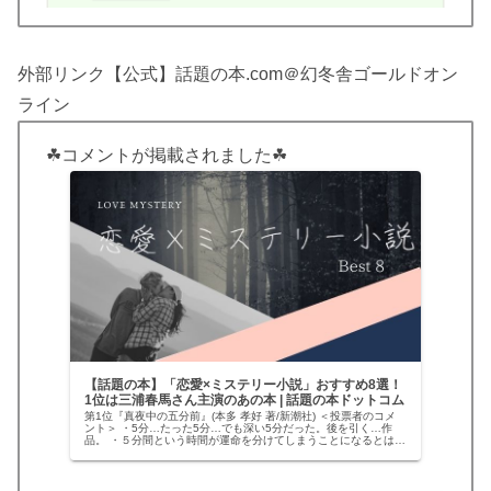
外部リンク【公式】話題の本.com＠幻冬舎ゴールドオン
ライン
☘コメントが掲載されました☘
【話題の本】「恋愛×ミステリー小説」おすすめ8選！
1位は三浦春馬さん主演のあの本 | 話題の本ドットコム
第1位『真夜中の五分前』(本多 孝好 著/新潮社) ＜投票者のコメ
ント＞ ・5分…たった5分…でも深い5分だった。後を引く…作
品。 ・５分間という時間が運命を分けてしまうことになるとは…
姉？妹？自分の観る角度によって、毎回変わる答え。そんな…