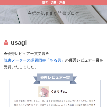
趣味：読書・声優
主婦の気ままな読書ブログ
usagi
☘優秀レビュアー賞受賞☘
読書メーターの課題図書「ある男」
の
優秀レビュアー賞
を
受賞いたしました。