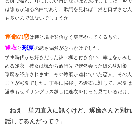
る所で流れ、耳にしない日はないほど流行しました。今で
は誰もが知る名曲であり、歌詞を見れば自然と口ずさむ人
も多いのではないでしょうか。
運命の恋
は時と場所関係なく突然やってくるもの。
逢衣
彩夏
と
の恋も偶然がきっかけでした。
学生時代から好きだった彼・颯と付き合い、幸せをかみし
める逢衣。彼女は颯から旅行先で偶然会った彼の幼馴染、
琢磨を紹介されます。その琢磨が連れていた恋人、その人
こそが彩夏でした。丁寧に挨拶する逢衣に対して、彩夏は
返事もせずサングラス越しに逢衣をじっと見ているだけ。
ねえ。単刀直入に訊くけど、琢磨さんと別れ
「
話してるんだって？
」