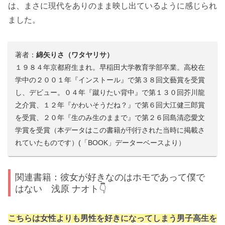
は、まさに現代をありのまま映し出ているように感じられ
ました。
著者：
綿矢りさ（ワタヤリサ）
１９８４年京都府生まれ。早稲田大学教育学部卒業。高校在
学中の２００１年『インストール』で第３８回文藝賞を受賞
し、デビュー。０４年『蹴りたい背中』で第１３０回芥川龍
之介賞、１２年『かわいそうだね？』で第６回大江健三郎賞
を受賞、２０年『生のみ生のままで』で第２６回島清恋愛文
学賞を受賞（本データはこの書籍が刊行された当時に掲載さ
れていたものです）(「BOOK」データーベースより）
関連書籍：彼女が好きなのはホモであって僕で
はない 浅原 ナオト👇
こちらは女性よりも男性を好きになってしまう男子高生を