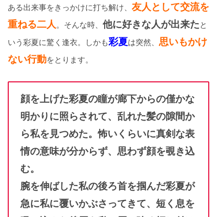
友人として交流を
ある出来事をきっかけに打ち解け、
重ねる二人
他に好きな人が出来た
。そんな時、
と
彩夏
思いもかけ
いう彩夏に驚く逢衣。しかも
は突然、
ない行動
をとります。
顔を上げた彩夏の瞳が廊下からの僅かな
明かりに照らされて、乱れた髪の隙間か
ら私を見つめた。怖いくらいに真剣な表
情の意味が分からず、思わず顔を覗き込
む。
腕を伸ばした私の後ろ首を掴んだ彩夏が
急に私に覆いかぶさってきて、短く息を