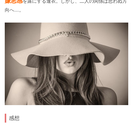
嫌悪感
を露にする逢衣。しかし、二人の関係は思わぬ方
向へ…。
感想