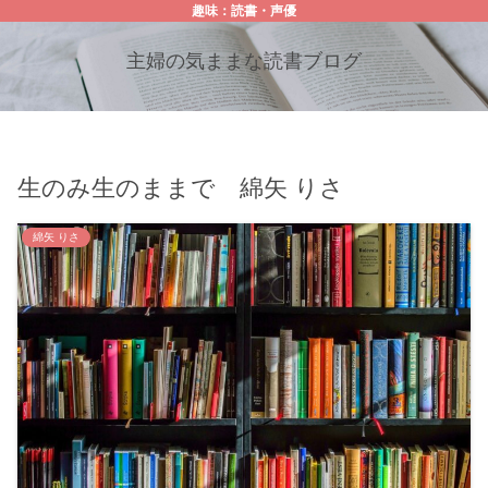
趣味：読書・声優
主婦の気ままな読書ブログ
生のみ生のままで 綿矢 りさ
綿矢 りさ