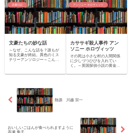
ちは、くまりすです。今回は
は、くまりすです。今回は宇
直木賞受賞作品、窪美澄「夜
佐美りんの文藝賞&三島由紀
読書日記
アンソニー ホロヴィッツ
に星を放つ」をご紹介いたし
夫賞W受賞のデビュー作「か
ます。story：かけがえのない
か」をご紹介いたします。
人間関係を失い傷ついた者
story１９歳の浪人生うーちゃ
た...
ん...
文豪たちの妙な話
カササギ殺人事件 アン
ソニー ホロヴィッツ
～なぜ、こんな話を？誰もが
知る文豪が終結。異色のミス
その死は小さな村の人間関係
テリーアンソロジー～こんに
に少しづつひびを入れてい
ちはくまりすです。今回は日
く。～英国探偵小説の黄金時
本文学史に名を残す文豪たち
代を彷彿とさせる、アガサ ク
のアンソロジー『文豪たちの
リスティーへのオマージュミ
妙な話』をご紹介いたしま
ステリー～こんにちは。くま
す。story：夏目漱石、森鴎
りすです。今回はミステリー
外、芥川龍之介、梶井基次
ランキングや本屋大賞（翻訳
郎、佐...
小説部門）など7冠を達成した
アン...
熱源 川越 宗一
おいしいごはんが食べられますように
高瀬 隼子