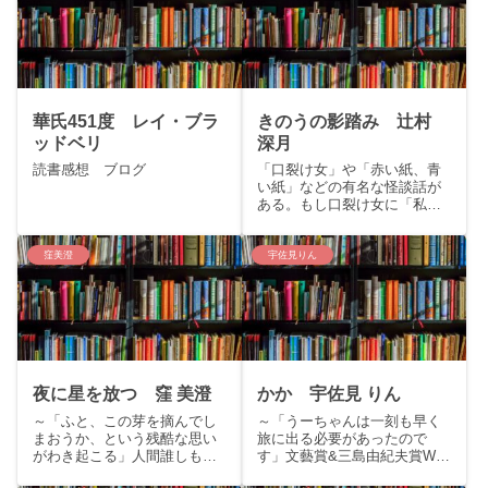
華氏451度 レイ・ブラ
きのうの影踏み 辻村
ッドベリ
深月
読書感想 ブログ
「口裂け女」や「赤い紙、青
い紙」などの有名な怪談話が
ある。もし口裂け女に「私、
綺麗？」と尋ねられて、「き
れいじゃない」と答えたら…
トイレで「赤い紙が欲しい
窪美澄
宇佐見りん
か？青い紙が欲しいか？」と
尋ねられたらどちらを選んで
も…子供の頃は怖いもの見た
さにそう...
夜に星を放つ 窪 美澄
かか 宇佐見 りん
～「ふと、この芽を摘んでし
～「うーちゃんは一刻も早く
まおうか、という残酷な思い
旅に出る必要があったので
がわき起こる」人間誰しもが
す」文藝賞&三島由紀夫賞W受
持つ、光と影の輝き～こんに
賞のデビュー作！～こんにち