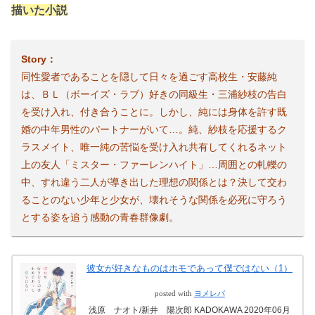
描いた小説
Story：
同性愛者であることを隠して日々を過ごす高校生・安藤純
は、ＢＬ（ボーイズ・ラブ）好きの同級生・三浦紗枝の告白
を受け入れ、付き合うことに。しかし、純には身体を許す既
婚の中年男性のパートナーがいて…。純、紗枝を応援するク
ラスメイト、唯一純の苦悩を受け入れ共有してくれるネット
上の友人「ミスター・ファーレンハイト」…周囲との軋轢の
中、すれ違う二人が導き出した理想の関係とは？決して交わ
ることのない少年と少女が、壊れそうな関係を必死に守ろう
とする姿を追う感動の青春群像劇。
彼女が好きなものはホモであって僕ではない（1）
posted with
ヨメレバ
浅原 ナオト/新井 陽次郎 KADOKAWA 2020年06月