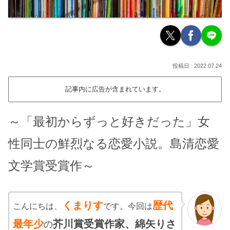
2022.07.24
記事内に広告が含まれています。
～「最初からずっと好きだった」女
性同士の鮮烈なる恋愛小説。島清恋愛
文学賞受賞作～
くまりす
歴代
こんにちは、
です。今回は
最年少
芥川賞受賞作
家、綿矢りさ
の