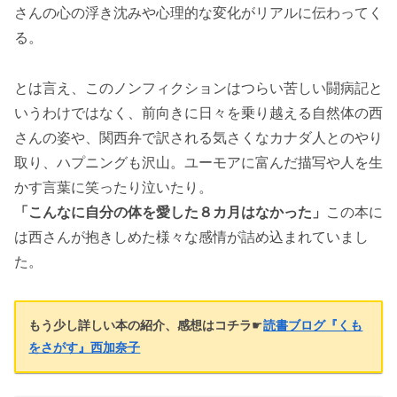
さんの心の浮き沈みや心理的な変化がリアルに伝わってく
る。
とは言え、このノンフィクションはつらい苦しい闘病記と
いうわけではなく、前向きに日々を乗り越える自然体の西
さんの姿や、関西弁で訳される気さくなカナダ人とのやり
取り、ハプニングも沢山。ユーモアに富んだ描写や人を生
かす言葉に笑ったり泣いたり。
「こんなに自分の体を愛した８カ月はなかった」
この本に
は西さんが抱きしめた様々な感情が詰め込まれていまし
た。
もう少し詳しい本の紹介、感想はコチラ
☛
読書ブログ『くも
をさがす』西加奈子