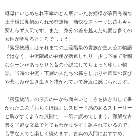
継母にいじめられ不幸のどん底にいたお姫様が眉目秀麗な
王子様に見初められ形勢逆転。痛快なストーリは昔も今も
変わらず人気です。また、身分の差を越えた純愛は多くの
女性が夢見るところでしょう。
『落窪物語』はそれまでの上流階級の貴族が主人公の物語
ではなく、中流階級の召使が活躍したり、少し下品で滑稽
なシーンがあったりと昔の小説にしてちょっと珍しい物
語。当時の中流・下層の人たちの暮らしぶりや庶民の喜び
や悲しみが生き生きと描かれていて身近に感じられます。
『落窪物語』の原典の中から面白いところを抜き出して書
かれたこの『おちくぼ姫』はスピード感のあるストーリー
と胸がすくような展開で、一気に読めてしまう。難解な古
典を平易な文章でとてもわかりやすく訳されているので、
苦手な人でも楽しく読めます。古典の入門におすすめ。