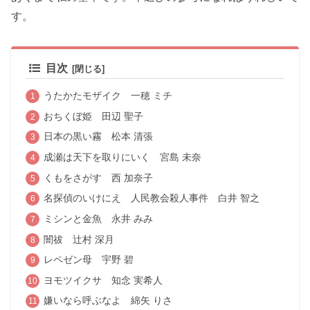
す。
目次
うたかたモザイク 一穂 ミチ
おちくぼ姫 田辺 聖子
日本の黒い霧 松本 清張
成瀬は天下を取りにいく 宮島 未奈
くもをさがす 西 加奈子
名探偵のいけにえ 人民教会殺人事件 白井 智之
ミシンと金魚 永井 みみ
闇祓 辻村 深月
レペゼン母 宇野 碧
ヨモツイクサ 知念 実希人
嫌いなら呼ぶなよ 綿矢 りさ