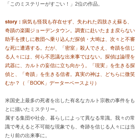
「
このミステリーがすごい！」2位の作品。
story：
病気も怪我も存在せず、失われた四肢さえ蘇る、
奇蹟の楽園ジョーデンタウン。調査に赴いたまま戻らない
助手を捜しに教団へ乗り込んだ探偵・大塒は、次々と不審
な死に遭遇する。だが、「密室」殺人でさえ、奇蹟を信じ
る人々には、何ら不思議な出来事ではない。探偵は論理を
武器に、カルトの妄信に立ち向かう。「現実」を生きる探
偵と、「奇蹟」を生きる信者。真実の神は、どちらに微笑
むか？（「BOOK」データーベースより）
米国史上最多の死者を出した有名なカルト宗教の事件をも
とに描いたミステリー。
属する集団や社会、暮らしによって異なる常識。我々の常
識で考えると不可能な現象でも、奇跡を信じる人々には当
たり前の出来事に。