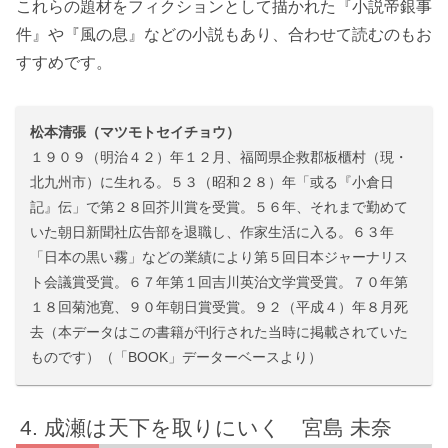
これらの題材をフィクションとして描かれた『小説帝銀事
件』や『風の息』などの小説もあり、合わせて読むのもお
すすめです。
松本清張（マツモトセイチョウ）
１９０９（明治４２）年１２月、福岡県企救郡板櫃村（現・
北九州市）に生れる。５３（昭和２８）年「或る『小倉日
記』伝」で第２８回芥川賞を受賞。５６年、それまで勤めて
いた朝日新聞社広告部を退職し、作家生活に入る。６３年
「日本の黒い霧」などの業績により第５回日本ジャーナリス
ト会議賞受賞。６７年第１回吉川英治文学賞受賞。７０年第
１８回菊池寛、９０年朝日賞受賞。９２（平成４）年８月死
去（本データはこの書籍が刊行された当時に掲載されていた
ものです）（「BOOK」データーベースより）
成瀬は天下を取りにいく 宮島 未奈