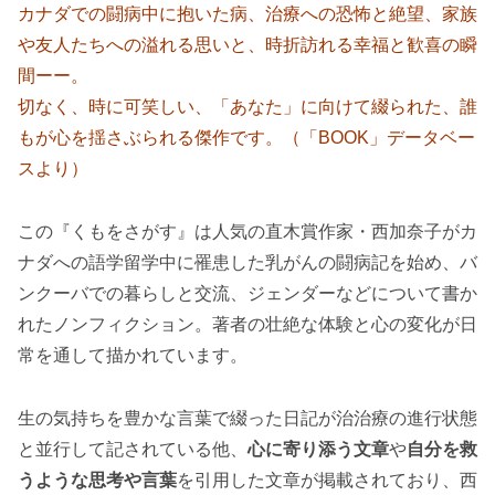
カナダでの闘病中に抱いた病、治療への恐怖と絶望、家族
や友人たちへの溢れる思いと、時折訪れる幸福と歓喜の瞬
間ーー。
切なく、時に可笑しい、「あなた」に向けて綴られた、誰
もが心を揺さぶられる傑作です。（「BOOK」データベー
スより）
この『くもをさがす』は人気の直木賞作家・西加奈子がカ
ナダへの語学留学中に罹患した乳がんの闘病記を始め、バ
ンクーバでの暮らしと交流、ジェンダーなどについて書か
れたノンフィクション。著者の壮絶な体験と心の変化が日
常を通して描かれています。
生の気持ちを豊かな言葉で綴った日記が治治療の進行状態
と並行して記されている他、
心に寄り添う文章
や
自分を救
うような思考や言葉
を引用した文章が掲載されており、西