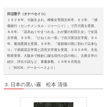
田辺聖子（タナベセイコ）
１９２８年、大阪生まれ。樟蔭女専国文科卒。６３年、『感
傷旅行（センチメンタル・ジャーニイ）』で芥川賞を受賞、
８８年、『花衣ぬぐやまつわる…わが愛の杉田久女』で女流
文学賞、９３年、『ひねくれ一茶』で吉川英治文学賞、９４
年、菊池寛賞を受賞。９８年、『道頓堀の雨に別れて以来な
り』で泉鏡花文学賞と読売文学賞を受賞。２００８年、文化
勲章受章。大阪弁で軽妙に綴る現代小説の他に、古典文学の
紹介、評伝小説など、著書多数。１９年６月死去
（「BOOK」データベースより）
日本の黒い霧 松本 清張