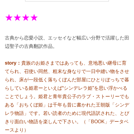
★★★★
古典から恋愛小説、エッセイなど幅広い分野で活躍した田
辺聖子の
古典翻訳作品。
story：
貴族のお姫さまではあっても、意地悪い継母に育
てられ、召使い同然、粗末な身なりで一日中縫い物をさせ
られ、床が一段低く落ちくぼんだ部屋にひとりぼっちで暮
らしている姫君ーといえば“シンデレラ姫”を思い浮かべる
ことでしょう。姫君と青年貴公子のラブ・ストーリーでも
ある「おちくぼ姫」は千年も昔に書かれた王朝版「シンデ
レラ物語」です。若い読者のために現代語訳された、とび
きり面白い物語を楽しんで下さい。（「BOOK」データベ
ースより）