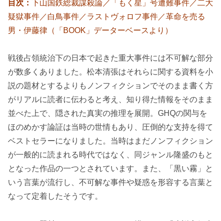
目次：
下山国鉄総裁謀殺論／「もく星」号遭難事件／二大
疑獄事件／白鳥事件／ラストヴォロフ事件／革命を売る
男・伊藤律（「BOOK」データーベースより）
戦後占領統治下の日本で起きた重大事件には不可解な部分
が数多くありました。松本清張はそれらに関する資料を小
説の題材とするよりもノンフィクションでそのまま書く方
がリアルに読者に伝わると考え、知り得た情報をそのまま
並べた上で、隠された真実の推理を展開。GHQの関与を
ほのめかす論証は当時の世情もあり、圧倒的な支持を得て
ベストセラーになりました。当時はまだノンフィクション
が一般的に読まれる時代ではなく、同ジャンル隆盛のもと
となった作品の一つとされています。また、「黒い霧」と
いう言葉が流行し、不可解な事件や疑惑を形容する言葉と
なって定着したそうです。