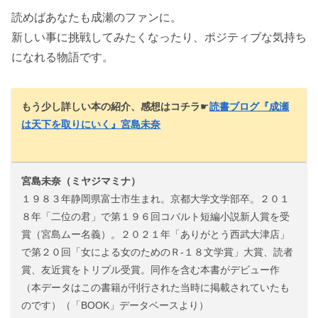
読めばあなたも成瀬のファンに。
新しい事に挑戦してみたくなったり、ポジティブな気持ち
になれる物語です。
もう少し詳しい本の紹介、感想はコチラ
☛
読書ブログ『成瀬
は天下を取りにいく』宮島未奈
宮島未奈（ミヤジマミナ）
１９８３年静岡県富士市生まれ。京都大学文学部卒。２０１
８年「二位の君」で第１９６回コバルト短編小説新人賞を受
賞（宮島ムー名義）。２０２１年「ありがとう西武大津店」
で第２０回「女による女のためのＲ-１８文学賞」大賞、読者
賞、友近賞をトリプル受賞。同作を含む本書がデビュー作
（本データはこの書籍が刊行された当時に掲載されていたも
のです）（「BOOK」データベースより）