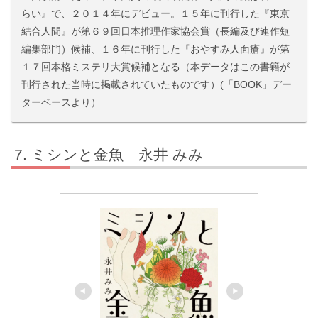
らい』で、２０１４年にデビュー。１５年に刊行した『東京
結合人間』が第６９回日本推理作家協会賞（長編及び連作短
編集部門）候補、１６年に刊行した『おやすみ人面瘡』が第
１７回本格ミステリ大賞候補となる（本データはこの書籍が
刊行された当時に掲載されていたものです）(「BOOK」デー
ターベースより）
ミシンと金魚 永井 みみ