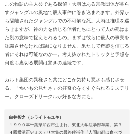
この物語の主人公である探偵・大塒はある宗教団体が暮ら
すジャングルの奥地で殺人事件に巻き込まれます。外界か
ら隔離されたジャングルでの不可解な死。大塒は推理を巡
らせますが、神の力を信じる信者たちにとって人の死はま
た別の意味で捉えられるもの。まずは彼らに殺人の事実を
認識させなければ話になりません。果たして奇跡を信じる
者にそれは可能なのかー。考え抜かれたトリックと予想を
何度も裏切る展開は驚きの連続です。
カルト集団の異様さと共にどこか気持ち悪さも感じさせ
る。「怖いもの見たさ」の好奇心をくすぐられるミステリ
ー。クローズドサークルが好きな方にも。
白井智之（シライトモユキ）
１９９０年千葉県印西市生まれ。東北大学法学部卒業。第３
４回横溝正史ミステリ大賞の最終候補作『人間の顔は食べづ