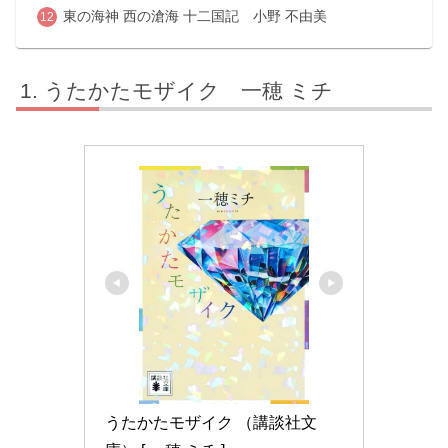
東の海神 ⻄の滄海 十二国記 小野 不由美
うたかたモザイク 一穂 ミチ
うたかたモザイク （講談社文