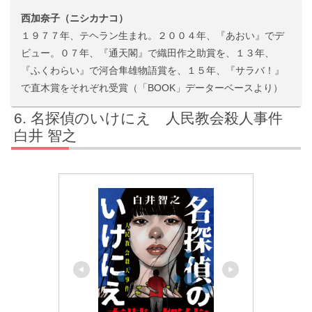
西加奈子（ニシカナコ）
１９７７年、テヘラン生まれ。２００４年、『あおい』でデ
ビュー。０７年、『通天閣』で織田作之助賞を、１３年、
『ふくわらい』で河合隼雄物語賞を、１５年、『サラバ！』
で直木賞をそれぞれ受賞（「BOOK」データーベースより）
名探偵のいけにえ 人民教会殺人事件
白井 智之