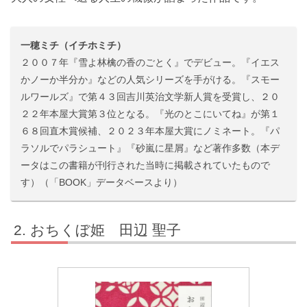
一穂ミチ（イチホミチ）
２００７年『雪よ林檎の香のごとく』でデビュー。『イエス
かノーか半分か』などの人気シリーズを手がける。『スモー
ルワールズ』で第４３回吉川英治文学新人賞を受賞し、２０
２２年本屋大賞第３位となる。『光のとこにいてね』が第１
６８回直木賞候補、２０２３年本屋大賞にノミネート。『パ
ラソルでパラシュート』『砂嵐に星屑』など著作多数（本デ
ータはこの書籍が刊行された当時に掲載されていたもので
す）（「BOOK」データベースより）
おちくぼ姫 田辺 聖子