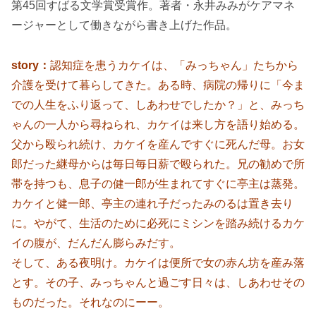
第45回すばる文学賞受賞作。著者・永井みみがケアマネ
ージャーとして働きながら書き上げた作品。
story：
認知症を患うカケイは、「みっちゃん」たちから
介護を受けて暮らしてきた。ある時、病院の帰りに「今ま
での人生をふり返って、しあわせでしたか？」と、みっち
ゃんの一人から尋ねられ、カケイは来し方を語り始める。
父から殴られ続け、カケイを産んですぐに死んだ母。お女
郎だった継母からは毎日毎日薪で殴られた。兄の勧めで所
帯を持つも、息子の健一郎が生まれてすぐに亭主は蒸発。
カケイと健一郎、亭主の連れ子だったみのるは置き去り
に。やがて、生活のために必死にミシンを踏み続けるカケ
イの腹が、だんだん膨らみだす。
そして、ある夜明け。カケイは便所で女の赤ん坊を産み落
とす。その子、みっちゃんと過ごす日々は、しあわせその
ものだった。それなのにーー。