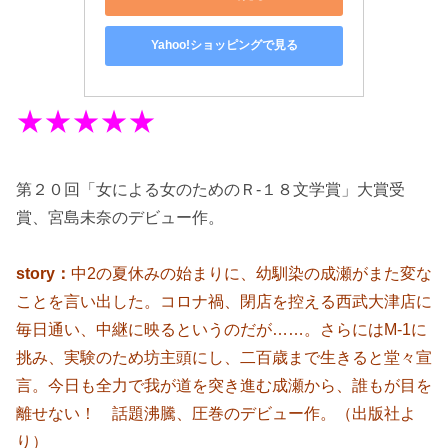
Yahoo!ショッピングで見る
★★★★★
第２０回「女による女のためのＲ-１８文学賞」大賞受
賞、宮島未奈のデビュー作。
story：
中2の夏休みの始まりに、幼馴染の成瀬がまた変な
ことを言い出した。コロナ禍、閉店を控える西武大津店に
毎日通い、中継に映るというのだが……。さらにはM-1に
挑み、実験のため坊主頭にし、二百歳まで生きると堂々宣
言。今日も全力で我が道を突き進む成瀬から、誰もが目を
離せない！ 話題沸騰、圧巻のデビュー作。（出版社よ
り）