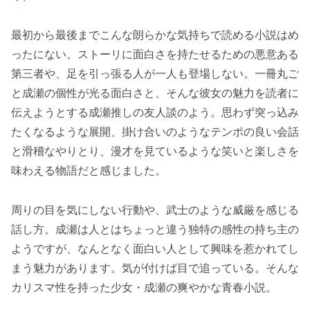
最初から最後までこんな朗らかな気持ちで読める小説はめ
ったにない。ストーリに面白さを持たせるための悪意ある
第三者や、足を引っ張る人が一人も登場しない。一冊丸ご
と成瀬の個性が光る面白さと、そんな彼女の魅力を読者に
伝えようとする成瀬推しの友人談のよう。思わず突っ込み
たくなるような展開、掛け合いのようなテンポの良い会話
と滑稽なやりとり、漫才を見ているような笑いと楽しさを
味わえる物語だと感じました。
周りの目を気にしない行動や、武士のような威厳を感じる
話し方。成瀬は人とはちょっと違う独特の感性の持ち主の
ようですが、なんとなく面白い人として興味を惹かれてし
まう魅力があります。気が付けば目で追っている。そんな
カリスマ性を持った少女・成瀬の爽やかな青春小説。