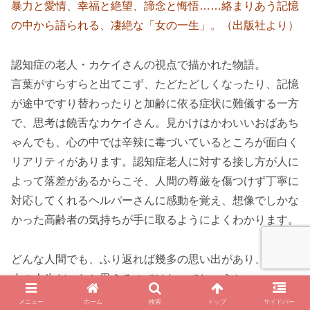
暴力と愛情、幸福と絶望、諦念と悔悟……絡まりあう記憶
の中から語られる、凄絶な「女の一生」。（出版社より）
認知症の老人・カケイさんの視点で描かれた物語。
言葉がすらすらと出てこず、たどたどしくなったり、記憶
が途中ですり替わったりと加齢に依る症状に難儀する一方
で、思考は饒舌なカケイさん。見かけはかわいいおばあち
ゃんでも、心の中では辛辣に毒づいているところが面白く
リアリティがあります。認知症老人に対する接し方が人に
よって落差があるからこそ、人間の尊厳を傷つけず丁寧に
対応してくれるヘルパーさんに感動を覚え、想像でしかな
かった高齢者の気持ちが手に取るようによくわかります。
どんな人間でも、ふり返れば幾多の思い出があり、波乱万
丈の人生だったと思えるのではないでしょうか。
カケイさんの寂寥感から来る記憶の反芻に人生の過酷さ無
メニュー
ホーム
検索
トップ
サイドバー