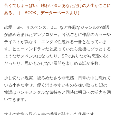
苦くてしょっぱい、味わい深いあなただけの人生がここに
ある。（「BOOK」データーベースより）
恋愛、SF、サスペンス、BL、など多彩なジャンルの物語
が詰め込まれたアンソロジー。各話ごとに作品のカラーや
テイストが異なり、エンタメ性溢れる一冊となっていま
す。ヒューマンドラマだと思っていたら最後にゾッとする
ようなサスペンスになったり、SFでありながら恋愛小説
だったり、思いもかけない展開を楽しめる話が多数。
少し切ない現実、後ろめたさや罪悪感、日常の中に隠れて
いる小さな幸せ。儚く消えやすいものを掬い取った13の
物語はセンチメンタルな気持ちと同時に明日への活力も湧
いてきます。
大人の女性へ送る人生の機微が詰まった作品です。