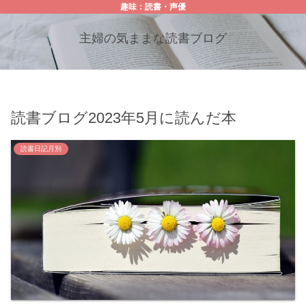
趣味：読書・声優
主婦の気ままな読書ブログ
読書ブログ2023年5月に読んだ本
読書日記月別