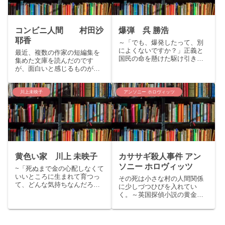
コンビニ人間 村田沙
爆弾 呉 勝浩
耶香
～「でも、爆発したって、別
によくないですか？」正義と
最近、複数の作家の短編集を
国民の命を懸けた駆け引きが
集めた文庫を読んだのです
今始まる～こんにちは、くま
が、面白いと感じるものが多
りすです。今回は直木賞候補
くあったので、同じ作家のも
作品、呉勝浩の「爆弾」をご
のばかり読まずに（お気に入
紹介いたします。story：無差
りの作家さんの本ばかり読ん
川上未映子
アンソニー ホロヴィッツ
別爆破テロ。動機も目的もわ
でいたのです。）ネットで、
からない。爆弾の在り処の
おすすめの本を検索し、一通
手...
り買ってみました。この本は
平成28...
黄色い家 川上 未映子
カササギ殺人事件 アン
ソニー ホロヴィッツ
~「死ぬまで金の心配しなくて
いいところに生まれて育つっ
その死は小さな村の人間関係
て、どんな気持ちなんだろう
に少しづつひびを入れてい
ね」～こんにちは、くまりす
く。～英国探偵小説の黄金時
です。今回は今、注目を集め
代を彷彿とさせる、アガサ ク
ている作家・川上未映子『黄
リスティーへのオマージュミ
色い家』をご紹介いたしま
ステリー～こんにちは。くま
す。story：十七歳の夏、親も