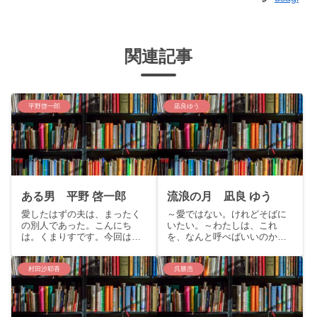
関連記事
平野啓一郎
凪良ゆう
ある男 平野 啓一郎
流浪の月 凪良 ゆう
愛したはずの夫は、まったく
～愛ではない。けれどそばに
の別人であった。こんにち
いたい。～わたしは、これ
は。くまりすです。今回は芥
を、なんと呼べばいいのかわ
川賞作家平野啓一郎の読売文
からない。こんにちはくまり
学賞受賞作品で新たなる代表
すです。今回は映画も公開さ
作「ある男」の紹介を致しま
れる本屋大賞受賞作凪良ゆう
村田沙耶香
呉勝浩
す。story弁護士の城戸はかつ
『流浪の月』をご紹介いたし
ての依頼者・里枝から奇妙な
ます。story：家族ではない、
相談を受ける。彼女は離婚を
恋人でもないーだけど文だけ
経...
が...