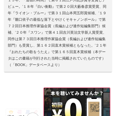
１５年、『道徳の時間』で第６１回江戸川乱歩賞を受賞しデ
ビュー。’１８年『白い衝動』で第２０回大藪春彦賞受賞、同
年『ライオン・ブルー』で第３１回山本周五郎賞候補、’１９
年『雛口依子の最低な落下とやけくそキャノンボール』で第
７２回日本推理作家協会賞（長編および連作短編集部門）候
補、’２０年『スワン』で第４１回吉川英治文学新人賞受賞、
同作は第７３回日本推理作家協会賞（長編および連作短編集
部門）も受賞し、第１６２回直木賞候補ともなった。’２１年
『おれたちの歌をうたえ』で第１６５回直木賞候補（本デー
タはこの書籍が刊行された当時に掲載されていたものです）
（「BOOK」データベースより）