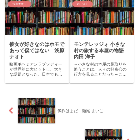
の今話題の歴史ミステリー米
ィー賞受賞作逢坂 冬馬「同志
浅原ナオト
内田洋子
澤穂信「黒牢城」をご紹介い
少女よ、敵を撃て」をご紹介
たします。story:本能寺の...
いたします。story：1942年、
独ソ戦のさなか、モ...
彼女が好きなのはホモで
モンテレッジォ 小さな
あって僕ではない 浅原
村の旅する本屋の物語
ナオト
内田 洋子
映画ボヘミアンラプソディー
～小さな村の本屋の足取りを
が世界的に大ヒットし、大き
追うことは、人々の好奇心の
な話題となった。日本でも桁
行方を見ることだった～こん
違いの人気で、米国に次いで2
にちは、くまりすです。今回
位の興行収入を記録した。も
はYahoo! ニュース本屋大賞
ちろん私も見に行ったし、ケ
2018〈ノンフィクション本大
ーブルTVの点検に来た兄ちゃ
賞〉ノミネート作品内田 洋子
んの着信音もQUEENだったり
「モンテレッジォ 小さな村の
した。TV放映の時はtw...
旅する本屋の物語」...
傑作はまだ 瀬尾 まいこ