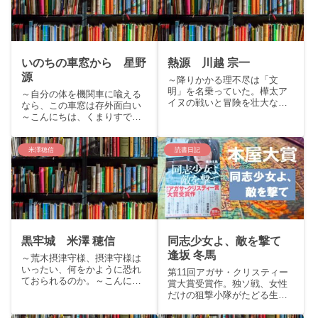
いのちの車窓から 星野
熱源 川越 宗一
源
～降りかかる理不尽は「文
明」を名乗っていた。樺太ア
～自分の体を機関車に喩える
イヌの戦いと冒険を壮大なス
なら、この車窓は存外面白い
ケールで描く、歴史小説～こ
～こんにちは、くまりすで
んにちはくまりすです。今回
す。今回は、歌手や俳優、エ
は直木賞受賞作川越宗一『熱
ッセイストとしてマルチに活
源』をご紹介いたします。
躍されている星野源さん。累
米澤穂信
読書日記
story：故郷を奪われ、生き方
計40万部突破のベストセラー
を変えられた。それでもアイ
エッセイ集「いのちの車窓か
ヌが...
ら」をご紹介いたします。
stor...
黒牢城 米澤 穂信
同志少女よ、敵を撃て
逢坂 冬馬
～荒木摂津守様、摂津守様は
いったい、何をかように恐れ
第11回アガサ・クリスティー
ておられるのか。～こんにち
賞大賞受賞作。独ソ戦、女性
は、くまりすです。今回は、
だけの狙撃小隊がたどる生と
直木賞、ミステリーなどの賞
死。こんにちは、くまりすで
で6冠、さらに本屋大賞候補作
す。今回はアガサ・クリステ