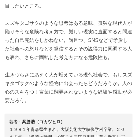
目したいところ。
スズキタゴサクのような思考はある意味、孤独な現代人が
陥りそうな危険な考え方で、厳しい現実に直面すると間違
った自己完結をしかねない。尚且つ、SNSなどで矛盾し
た社会への怒りなどを発信するとその説得力に同調する人
も表れ、さらに固執した考え方になる危険性も。
生きづらさにあえぐ人が増えている現代社会で、もしスズ
キタゴサクのような怪物に出会ったらどうだろうか。人の
心のスキをつく言葉に翻弄されないような経験や感動が必
要だろう。
著者：
呉勝浩（ゴカツヒロ）
１９８１年青森県生まれ。大阪芸術大学映像学科卒業。２０