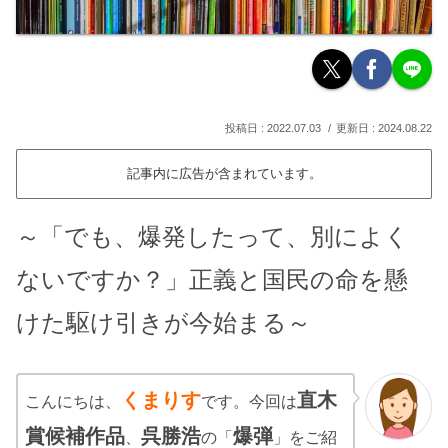
2022.07.03
2024.08.22
記事内に広告が含まれています。
～「でも、爆発したって、別によく
ないですか？」正義と国民の命を懸
けた駆け引きが今始まる～
くまりす
直木
こんにちは、
です。今回は
賞候補作品
呉勝浩
爆弾
、
の「
」をご紹