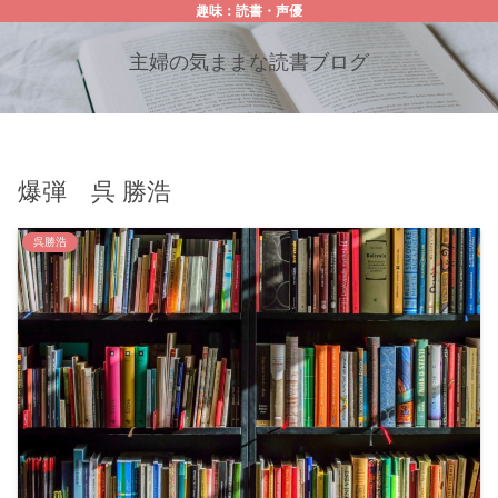
趣味：読書・声優
主婦の気ままな読書ブログ
爆弾 呉 勝浩
呉勝浩