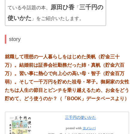
原田ひ香
三千円の
ている今話題の本、
「
使いかた
」をご紹介いたします。
story
就職して理想の一人暮らしをはじめた美帆（貯金三十
万）。結婚前は証券会社勤務だった姉・真帆（貯金六百
万）。習い事に熱心で向上心の高い母・智子（貯金百万
弱）。そして一千万円を貯めた祖母・琴子。御厨家の女性
たちは人生の節目とピンチを乗り越えるため、お金をどう
貯めて、どう使うのか？（「BOOK」データベースより）
三千円の使いかた
posted with
ヨメレバ