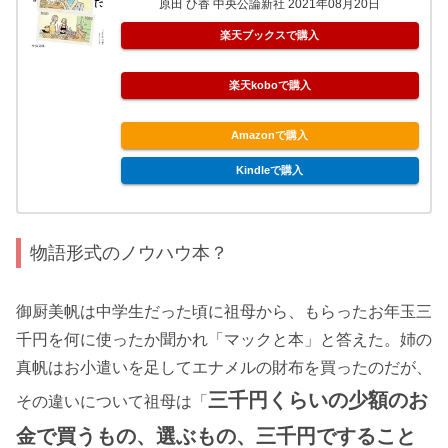
原田 ひ香 中央公論新社 2021年08月20日
楽天ブックスで購入
楽天koboで購入
Amazonで購入
Kindleで購入
物語形式のノウハウ本？
御厨美帆は中学生だった頃に祖母から、もらったお年玉三
千円を何に使ったか聞かれ「マックと本」と答えた。姉の
真帆はお小遣いを足してエナメルの財布を買ったのだが、
三千円くらいの少額のお
その違いについて祖母は「
金で買うもの、選ぶもの、三千円ですること