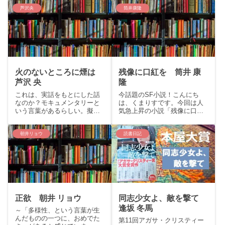
五郎賞を受賞し、数あるミス
品の安壇美緒『ラブカは静か
テリーランキング常連の人気
に弓を持つ』をご紹介いたし
芦沢央
筒井康隆
作家さん。（週刊文春ミステ
ます。story：少年時代、チェ
リーベスト10、このミステリ
ロ教室の帰りにある事件に遭
ーがすごい！（宝島社）、ミ
遇。以来、深海の悪夢に...
ステ...
火のないところに煙は
残像に口紅を 筒井 康
芦沢 央
隆
これは、実話をもとにした話
今話題のSF小説！こんにち
なのか？モキュメンタリーと
は、くまりすです。今回は人
いう言葉があるらしい。擬似
気急上昇の小説「残像に口紅
を意味する「モック」と、
を」を紹介いたします。1995
「ドキュメンタリー」を合成
年に文庫本が出版された小説
した語で、「ドキュメンタリ
「残像に口紅を」が、書店で
朝井リョウ
読書日記
ー映像のように見せかけて演
売り上げ1位を記録し、アマゾ
出する表現手法」とのこと。
ンや楽天などの通販サイトで
この物語も、この手法を用い
もランクインしている。何
られてい...
故...
正欲 朝井 リョウ
同志少女よ、敵を撃て
逢坂 冬馬
～「多様性、という言葉が生
んだものの一つに、おめでた
第11回アガサ・クリスティー