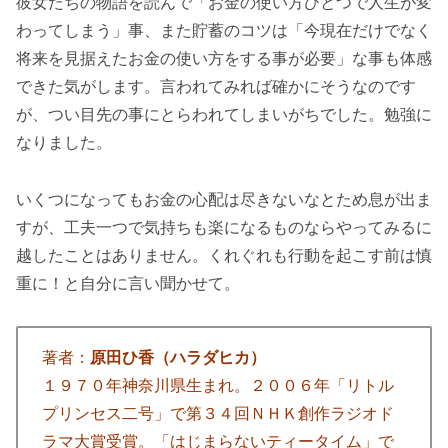
彼女たちの物語を読んで「お金の使い方ひとつで人生が変
わってしまう」事、また貯蓄のコツは「今現在だけでなく
将来を見据えたお金の使い方をする事が必要」な事も体感
できた気がします。言われてみれば確かにそうなのです
が、つい目先の事にとらわれてしまいがちでした。勉強に
なりました。
いくつになってもお金の心配は尽きないなとため息が出ま
すが、工夫一つで気持ちも楽になるものならやってみるに
越したことはありません。くれぐれも行動を起こす前は慎
重に！と自分に言い聞かせて。
著者：
原田ひ香（ハラダヒカ）
１９７０年神奈川県生まれ。２００６年「リトル
プリンセス二号」で第３４回ＮＨＫ創作ラジオド
ラマ大賞受賞。「はじまらないティータイム」で