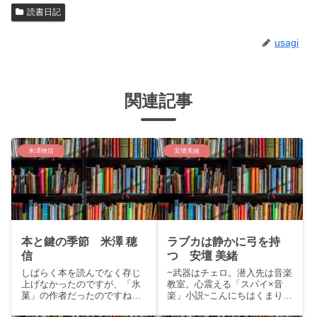
読書日記
usagi
関連記事
米澤穂信
安壇美緒
本と鍵の季節 米澤 穂
ラブカは静かに弓を持
信
つ 安壇 美緒
しばらく本を読んでなく存じ
~武器はチェロ。潜入先は音楽
上げなかったのですが、「氷
教室。心震える「スパイ×音
菓」の作者だったのですね！
楽」小説~こんにちはくまりす
（アニメ見ました。）山本周
です。今回は本屋大賞候補作