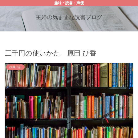
趣味：読書・声優
主婦の気ままな読書ブログ
三千円の使いかた 原田 ひ香
読書日記