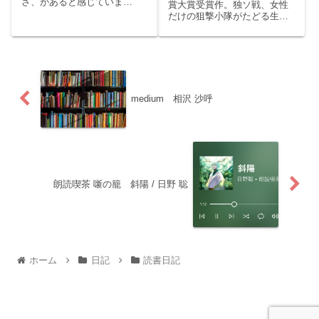
さ、があると感じていま
賞大賞受賞作。独ソ戦、女性
す。」波紋を呼んだベストセ
だけの狙撃小隊がたどる生と
ラー小説～こんにちはくまり
死。こんにちは、くまりすで
すです。今回は人気作家・朝
す。今回はアガサ・クリステ
井リョウの話題作『正欲』を
ィー賞受賞作逢坂 冬馬「同志
ご紹介いたします。story：自
少女よ、敵を撃て」をご紹介
分が想像できる“多様性”だけ
いたします。story：1942年、
礼...
独ソ戦のさなか、モ...
medium 相沢 沙呼
朗読喫茶 噺の籠 斜陽 / 日野 聡
ホーム
日記
読書日記