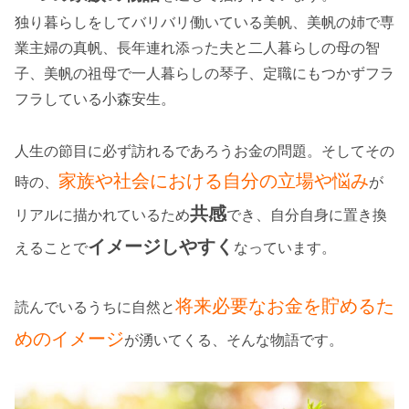
独り暮らしをしてバリバリ働いている美帆、美帆の姉で専
業主婦の真帆、長年連れ添った夫と二人暮らしの母の智
子、美帆の祖母で一人暮らしの琴子、定職にもつかずフラ
フラしている小森安生。
人生の節目に必ず訪れるであろうお金の問題。そしてその
家族や社会における自分の立場や悩み
時の、
が
共感
リアルに描かれているため
でき、自分自身に置き換
イメージしやすく
えることで
なっています。
将来必要なお金を貯めるた
読んでいるうちに自然と
めのイメージ
が湧いてくる、そんな物語です。