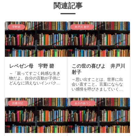
関連記事
宇野碧
井戸川 射子
レペゼン母 宇野 碧
この世の喜びよ 井戸川
射子
～「親ってすごく鈍感な生き
物だよ。自分の言動が子供に
～思い出すことは、世界に出
どんなに消えないインパクト
会い直すこと。言葉にならな
を与えるか、わかろうとしな
い感情を呼びさましていく傑
い」～こんにちはくまりすで
作小説集。～こんにちは、く
す。今回は宇野碧の『レペゼ
まりすです。今回は芥川賞受
ン母』をご紹介いたします。
賞作、井戸川射子『この世の
読書日記
あさのあつこ
story：和歌山県の山間の町に
喜びよ』をご紹介いたしま
住む深見明子。穏やかに暮
す。story：娘たちが幼い頃、
ら...
よく一緒に過ごした近所のシ
ョ...