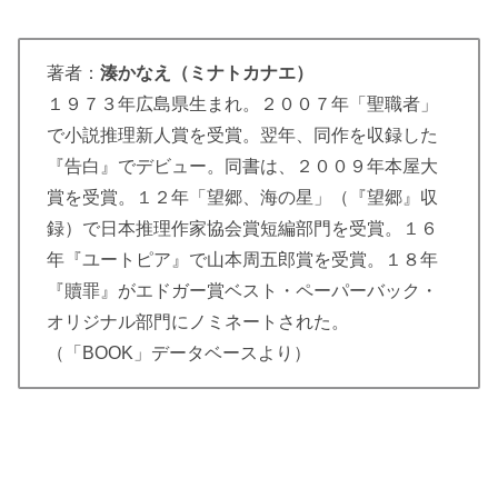
著者：
湊かなえ（ミナトカナエ）
１９７３年広島県生まれ。２００７年「聖職者」
で小説推理新人賞を受賞。翌年、同作を収録した
『告白』でデビュー。同書は、２００９年本屋大
賞を受賞。１２年「望郷、海の星」（『望郷』収
録）で日本推理作家協会賞短編部門を受賞。１６
年『ユートピア』で山本周五郎賞を受賞。１８年
『贖罪』がエドガー賞ベスト・ペーパーバック・
オリジナル部門にノミネートされた。
（「BOOK」データベースより）