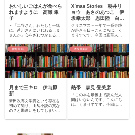
おいしいごはんが食べら
X’mas Stories 朝井リ
れますように 高瀬 隼
ョウ あさのあつこ 伊
子
坂幸太郎 恩田陸 白河
三兎 三浦しをん
～「二谷さん、わたしと一緒
クリスマス～一年で一番奇跡
に、芦川さんにいじわるしま
が起きる日～こんにちは、く
せんか」心をざわつかせる、
まりすです。今回は豪華人気
仕事＋食べもの＋恋愛小説。
作家による豪華なクリスマ
～こんにちは、くまりすで
ス・アンソロジーをご紹介い
す。今回は芥川賞受賞作品、
たします。storyもう枕元にサ
伊与原 新
森見登美彦
高瀬隼子の「おいしいごはん
ンタは来ないけど、この物語
が食べられますように」をご
がクリスマスをもっと特別な
紹介いたします。story：職場
一日にしてくれるーー。六人
で...
の...
月まで三キロ 伊与原
熱帯 森見 登美彦
新
「この本を最後まで読んだ人
間はいないんです」こんにち
新田次郎文学賞という存在を
は。くまりすです。今回は、
初めて知り、山岳小説の賞な
全国の高校生たちが選ぶ直木
の？と勘違いをしてしまいま
賞「高校生直木賞」に選ばれ
した。Story「この先にね、月
た作品。森見登美彦ファンを
に一番近い場所があるんです
も騒然とさせた怪作「熱帯」
よ」。死に場所を探す男とタ
を紹介いたします。storyある
クシー運転手の、一夜のドラ
日、忽然と消えた一冊の
マを描く表題作。食事会の別