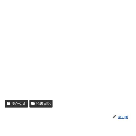
湊かなえ
読書日記
usagi