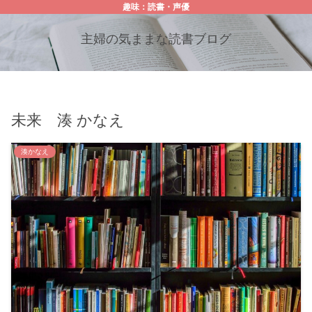
趣味：読書・声優
主婦の気ままな読書ブログ
未来 湊 かなえ
湊かなえ