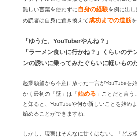
自身の経験
難しい言葉を使わずに
を例に出し
成功までの道筋
め読者は自身に置き換えて
を
「ゆうた、YouTuberやんね？」
「ラーメン食いに行かね？」くらいのテ
ンの誘いに乗ってみたぐらいに軽いもの
起業願望から不意に放った一言がYouTube
始める
かく最初の「壁」は「
」ことだと言う
と知ると、YouTubeや何か新しいことを始
始めることができますね。
しかし、現実はそんなに甘くはない。「どぶ