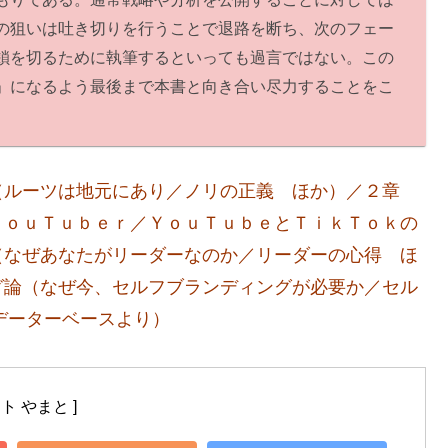
の狙いは吐き切りを行うことで退路を断ち、次のフェー
鎖を切るために執筆するといっても過言ではない。この
」になるよう最後まで本書と向き合い尽力することをこ
（ルーツは地元にあり／ノリの正義 ほか）／２章
ＹｏｕＴｕｂｅｒ／ＹｏｕＴｕｂｅとＴｉｋＴｏｋの
（なぜあなたがリーダーなのか／リーダーの心得 ほ
グ論（なぜ今、セルフブランディングが必要か／セル
データーベースより）
ト やまと ]