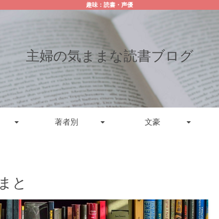
趣味：読書・声優
主婦の気ままな読書ブログ
著者別
文豪
やまと