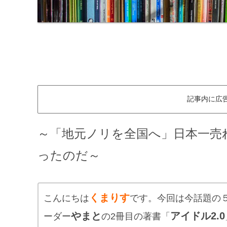
記事内に広
～「地元ノリを全国へ」日本一売
ったのだ～
くまりす
こんにちは
です。今回は今話題の５人
やまと
アイドル2.0
ーダー
の2冊目の著書「