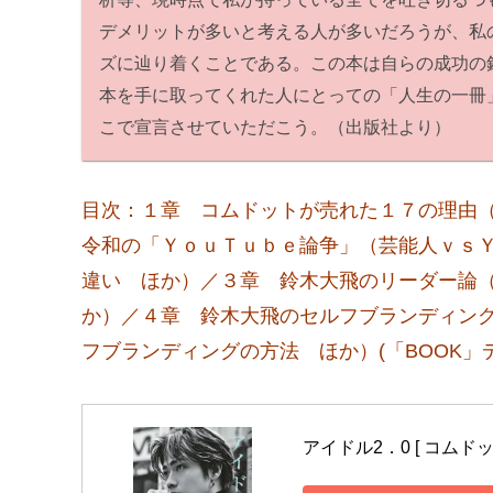
デメリットが多いと考える人が多いだろうが、私
ズに辿り着くことである。この本は自らの成功の
本を手に取ってくれた人にとっての「人生の一冊
こで宣言させていただこう。（出版社より）
目次：１章 コムドットが売れた１７の理由
令和の「ＹｏｕＴｕｂｅ論争」（芸能人ｖｓ
違い ほか）／３章 鈴木大飛のリーダー論
か）／４章 鈴木大飛のセルフブランディン
フブランディングの方法 ほか）(「BOOK」
アイドル2．0 [ コムドッ