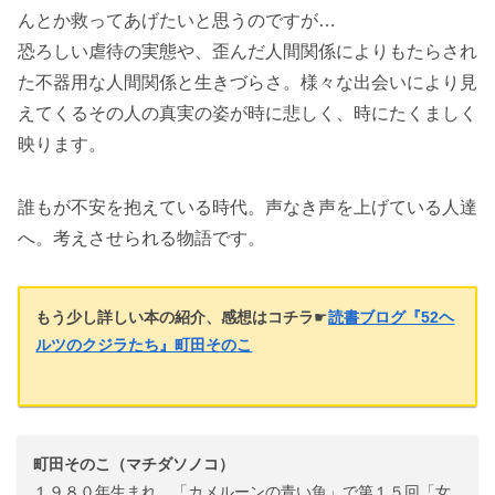
んとか救ってあげたいと思うのですが…
恐ろしい虐待の実態や、歪んだ人間関係によりもたらされ
た不器用な人間関係と生きづらさ。様々な出会いにより見
えてくるその人の真実の姿が時に悲しく、時にたくましく
映ります。
誰もが不安を抱えている時代。声なき声を上げている人達
へ。考えさせられる物語です。
もう少し詳しい本の紹介、感想はコチラ
☛
読書ブログ『52ヘ
ルツのクジラたち』町田そのこ
町田そのこ（マチダソノコ）
１９８０年生まれ。「カメルーンの青い魚」で第１５回「女