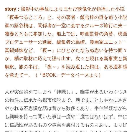
story：
撮影中の事故により三たび映像化が頓挫した小説
『夜果つるところ』と、その著者・飯合梓の謎を追う小説
家の蕗谷梢は、関係者が一堂に会するクルーズ旅行に夫・
雅春とともに参加した。船上では、映画監督の角替、映画
プロデューサーの進藤、編集者の島崎、漫画家ユニット・
真鍋姉妹など、『夜～』にひとかたならぬ思いを持つ面々
が、梢の取材に応えて語り出す。次々と現れる新事実と新
解釈。旅の半ば、『夜～』を読み返した梢は、ある違和感
を覚えてー。（「BOOK」データベースより）
人が突然消えてしまう「神隠し」、幽霊が出るいわくつき
の物件…伝承から都市伝説まで、巷でまことしやかにささ
やかれる不思議な話は昔から数多くあり、半信半疑ながら
も興味を持って聞いた事は一度や二度ではないはず。中に
は信憑性があるものや事実を裏付けるものもあり、より好