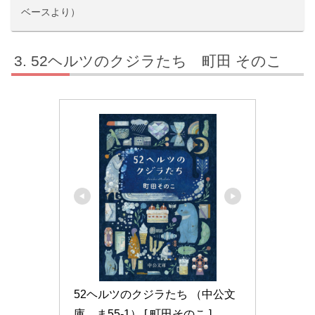
ベースより）
52ヘルツのクジラたち 町田 そのこ
52ヘルツのクジラたち （中公文
庫　ま55-1） [ 町田そのこ ]