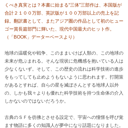
くべき真実とは？本書に始まる“三体”三部作は、本国版が
合計２１００万部、英訳版が１００万部以上の売上を記
録。翻訳書として、またアジア圏の作品として初のヒュー
ゴー賞長篇部門に輝いた、現代中国最大のヒット作。
（「BOOK」データーベースより）
地球の温暖化や戦争、このままいけば人類の、この地球の
未来が危ぶまれる。そんな現状に危機感を抱いている人は
少なくないず。そして、この歴史の流れは科学技術の進歩
をもってしても止めようもないように思われます。打開策
があるとすれば、自らの星を滅ぼさんとする地球人以外
の、しかも我々よりも優れた科学技術を持つ生命体の介入
しかないのではないだろうか。
古典のＳＦを彷彿とさせる設定で、宇宙への憧憬を呼び覚
ます物語に多くの知識人が夢中になり話題になりました。