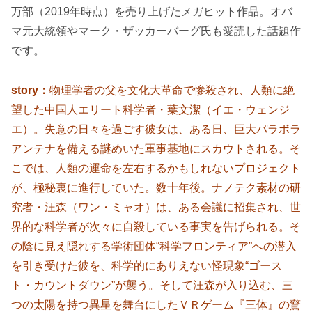
万部（2019年時点）を売り上げたメガヒット作品。オバ
マ元大統領やマーク・ザッカーバーグ氏も愛読した話題作
です。
story：
物理学者の父を文化大革命で惨殺され、人類に絶
望した中国人エリート科学者・葉文潔（イエ・ウェンジ
エ）。失意の日々を過ごす彼女は、ある日、巨大パラボラ
アンテナを備える謎めいた軍事基地にスカウトされる。そ
こでは、人類の運命を左右するかもしれないプロジェクト
が、極秘裏に進行していた。数十年後。ナノテク素材の研
究者・汪森（ワン・ミャオ）は、ある会議に招集され、世
界的な科学者が次々に自殺している事実を告げられる。そ
の陰に見え隠れする学術団体“科学フロンティア”への潜入
を引き受けた彼を、科学的にありえない怪現象“ゴース
ト・カウントダウン”が襲う。そして汪森が入り込む、三
つの太陽を持つ異星を舞台にしたＶＲゲーム『三体』の驚