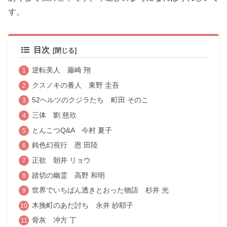
す。
目次
逆転美人 藤崎 翔
クスノキの番人 東野 圭吾
52ヘルツのクジラたち 町田 そのこ
三体 劉 慈欣
とんこつQ&A 今村 夏子
鈍色幻視行 恩 田陸
正欲 朝井 リョウ
踏切の幽霊 高野 和明
世界でいちばん透きとおった物語 杉井 光
木挽町のあだ討ち 永井 紗耶子
骨灰 冲方 丁