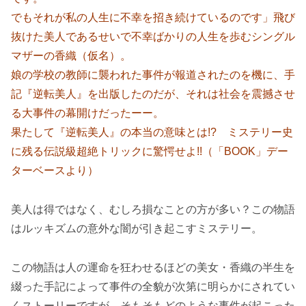
でもそれが私の人生に不幸を招き続けているのです」飛び
抜けた美人であるせいで不幸ばかりの人生を歩むシングル
マザーの香織（仮名）。
娘の学校の教師に襲われた事件が報道されたのを機に、手
記『逆転美人』を出版したのだが、それは社会を震撼させ
る大事件の幕開けだったーー。
果たして『逆転美人』の本当の意味とは!? ミステリー史
に残る伝説級超絶トリックに驚愕せよ!!（「BOOK」デー
ターベースより）
美人は得ではなく、むしろ損なことの方が多い？この物語
はルッキズムの意外な闇が引き起こすミステリー。
この物語は人の運命を狂わせるほどの美女・香織の半生を
綴った手記によって事件の全貌が次第に明らかにされてい
くストーリーですが、そもそもどのような事件が起こった