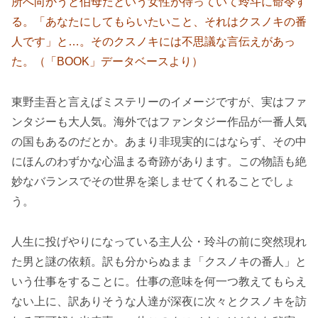
所へ向かうと伯母だという女性が待っていて玲斗に命令す
る。「あなたにしてもらいたいこと、それはクスノキの番
人です」と…。そのクスノキには不思議な言伝えがあっ
た。（「BOOK」データベースより）
東野圭吾と言えばミステリーのイメージですが、実はファ
ンタジーも大人気。海外ではファンタジー作品が一番人気
の国もあるのだとか。あまり非現実的にはならず、その中
にほんのわずかな心温まる奇跡があります。この物語も絶
妙なバランスでその世界を楽しませてくれることでしょ
う。
人生に投げやりになっている主人公・玲斗の前に突然現れ
た男と謎の依頼。訳も分からぬまま「クスノキの番人」と
いう仕事をすることに。仕事の意味を何一つ教えてもらえ
ない上に、訳ありそうな人達が深夜に次々とクスノキを訪