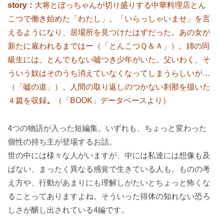
story：
大将とぼっちゃんが切り盛りする中華料理店とん
こつで働き始めた「わたし」。「いらっしゃいませ」を言
えるようになり、居場所を見つけたはずだった。あの女が
新たに雇われるまではー（「とんこつＱ＆Ａ」）。姉の同
級生には、とんでもない嘘つき少年がいた。父いわく、そ
ういう奴はそのうち消えていなくなってしまうらしいが…
（「嘘の道」）。人間の取り返しのつかない刹那を描いた
４篇を収録
。
（「BOOK」データベースより）
4つの物語が入った短編集。いずれも、ちょっと変わった
個性の持ち主が登場するお話。
世の中には様々な人がいますが、中には私達には想像も及
ばない、まったく異なる感覚で生きている人も。ものの考
え方や、行動があまりにも理解しがたいとちょっと怖くな
ることってありますよね。そういった得体の知れない恐ろ
しさが醸し出されている4編です。