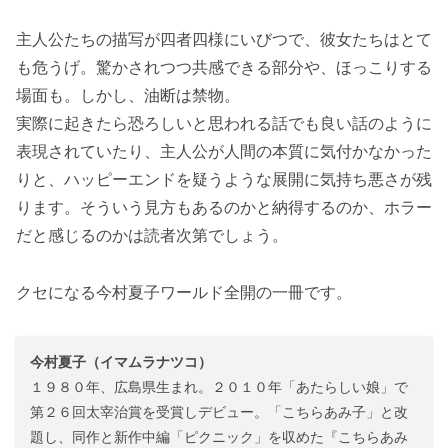
主人公たちの描写が四者四様にいびつで、彼女たちはとて
も危うげ。驚かされつつ共感できる部分や、ほっこりする
場面も。しかし、油断は禁物。
実際に起きたら恐ろしいと思われる話でも良い話のように
表現されていたり、主人公が人間の本質に気付かなかった
りと、ハッピーエンドを疑うような展開に気持ち悪さが残
ります。そういう見方もあるのかと納得するのか、ホラー
だと感じるのかは読者次第でしょう。
クセになる今村夏子ワールド全開の一冊です。
今村夏子（イマムラナツコ）
１９８０年、広島県生まれ。２０１０年「あたらしい娘」で
第２６回太宰治賞を受賞しデビュー。「こちらあみ子」と改
題し、同作と新作中編「ピクニック」を収めた『こちらあみ