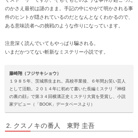
のかさえ最初は謎のまま。手記の中にやがて明かされる事
件のヒントが隠されているのだとなんとなくわかるので、
ある意味読者への挑戦のような作りになっています。
注意深く読んでいてもやっぱり騙される。
いまだかつてない斬新なミステリー小説です。
藤崎翔（フジサキショウ）
１９８５年、茨城県生まれ。高校卒業後、６年間お笑い芸人
として活動。２０１４年に初めて書いた長編ミステリ『神様
の裏の顔』で第３４回横溝正史ミステリ大賞を受賞し、小説
家デビュー（「BOOK」データベースより）
クスノキの番人 東野 圭吾