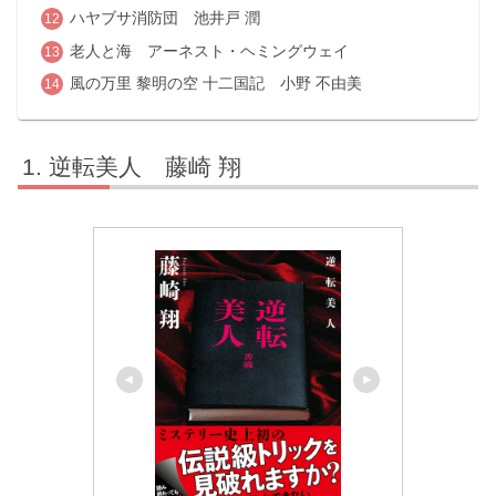
ハヤブサ消防団 池井戸 潤
老人と海 アーネスト・ヘミングウェイ
風の万里 黎明の空 十二国記 小野 不由美
逆転美人 藤崎 翔