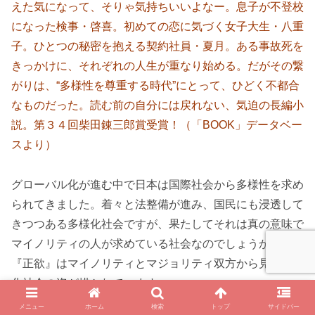
えた気になって、そりゃ気持ちいいよなー。息子が不登校
になった検事・啓喜。初めての恋に気づく女子大生・八重
子。ひとつの秘密を抱える契約社員・夏月。ある事故死を
きっかけに、それぞれの人生が重なり始める。だがその繋
がりは、“多様性を尊重する時代”にとって、ひどく不都合
なものだった。読む前の自分には戻れない、気迫の長編小
説。第３４回柴田錬三郎賞受賞！（「BOOK」データベー
スより）
グローバル化が進む中で日本は国際社会から多様性を求め
られてきました。着々と法整備が進み、国民にも浸透して
きつつある多様化社会ですが、果たしてそれは真の意味で
マイノリティの人が求めている社会なのでしょうか。この
『正欲』はマイノリティとマジョリティ双方から見た多様
化社会の姿が描かれています。
メニュー
ホーム
検索
トップ
サイドバー