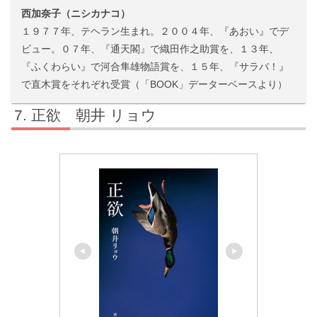
西加奈子（ニシカナコ）
１９７７年、テヘラン生まれ。２００４年、『あおい』でデ
ビュー。０７年、『通天閣』で織田作之助賞を、１３年、
『ふくわらい』で河合隼雄物語賞を、１５年、『サラバ！』
で直木賞をそれぞれ受賞（「BOOK」データーベースより）
正欲 朝井 リョウ