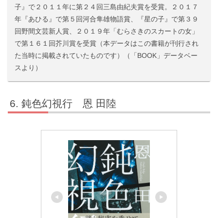
子』で２０１１年に第２４回三島由紀夫賞を受賞。２０１７
年『あひる』で第５回河合隼雄物語賞、『星の子』で第３９
回野間文芸新人賞、２０１９年「むらさきのスカートの女」
で第１６１回芥川賞を受賞（本データはこの書籍が刊行され
た当時に掲載されていたものです）（「BOOK」データベー
スより）
鈍色幻視行 恩 田陸