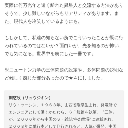
実際に何万光年と遠く離れた異星人と交流する方法があり
そうで、少し難しいながらもリアリティがあります。ま
た、現代人を冷笑しているようにも。
もしかして、私達の知らない所でこういったことが既に行
われているのではないか？面白いが、先を知るのが怖い、
でも気になる。世界中を虜にした一冊です。
※ニュートン力学の三体問題の設定や、多体問題の説明な
ど難しく感じた部分あったので★４にしました。
劉慈欣（リュウジキン）
リウ・ツーシン。１９６３年、山西省陽泉生まれ。発電所で
エンジニアとして働くかたわら、ＳＦ短篇を執筆。『三体』
が、２００６年から中国のＳＦ雑誌“科幻世界”に連載され、
２００８年に単行本として刊行されると、人気が爆発。中国