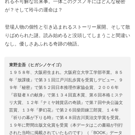
れる不可解な出来事。一体このクスノキにはどんな秘密
が？そして玲斗の運命は？
登場人物の個性と引き込まれるストーリー展開、そして散
りばめられた謎。読み始めると没頭してしまうこと間違い
なし。優しさあふれる奇跡の物語。
東野圭吾（ヒガシノケイゴ）
１９５８年、大阪府生まれ。大阪府立大学工学部卒業。８５
年『放課後』で第３１回江戸川乱歩賞を受賞しデビュー。９
９年『秘密』で第５２回日本推理作家協会賞、２００６年
『容疑者Ｘの献身』で第１３４回直木賞、第６回本格ミステ
リ大賞、１２年『ナミヤ雑貨店の奇蹟』で第７回中央公論文
芸賞、１３年『夢幻花』で第２６回柴田錬三郎賞、１４年
『祈りの幕が下りる時』で第４８回吉川英治文学賞を受賞。
１９年に野間出版文化賞を受賞（本データはこの書籍が刊行
された当時に掲載されていたものです）（「BOOK」データ