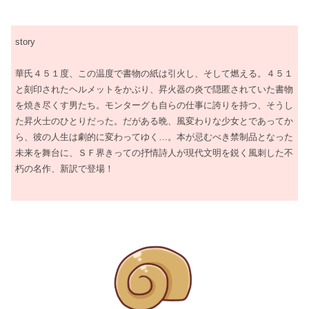
story
華氏４５１度、この温度で書物の紙は引火し、そして燃える。４５１
と刻印されたヘルメットをかぶり、昇火器の炎で隠匿されていた書物
を焼き尽くす男たち。モンターグも自らの仕事に誇りを持つ、そうし
た昇火士のひとりだった。だがある晩、風変わりな少女とであってか
ら、彼の人生は劇的に変わってゆく…。本が忌むべき禁制品となった
未来を舞台に、ＳＦ界きっての抒情詩人が現代文明を鋭く風刺した不
朽の名作、新訳で登場！