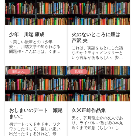
原田マハの「常設展示室」を
story「こんにちは、章子。私
ご紹介いたします。storyいつ
は20年後のあなた、30歳の章
か終わる恋をしていた私。
子です。あなたはきっと...
不...
少年 川端 康成
火のないところに煙は
芦沢 央
～美しい後輩との〈少年
愛〉。川端文学の知られざる
これは、実話をもとにした話
問題作～こんにちは、くまり
なのか？モキュメンタリーと
すです。今回はノーベル賞作
いう言葉があるらしい。擬似
家、川端康成の作品で70年ぶ
を意味する「モック」と、
りに復活した「少年」をご紹
「ドキュメンタリー」を合成
介いたします。storyお前の指
した語で、「ドキュメンタリ
瀬尾まいこ
新思潮
を、腕を、舌を、愛着した。
ー映像のように見せかけて演
僕はお前に恋していたー。相
出する表現手法」とのこと。
手...
この物語も、この手法を用い
られてい...
おしまいのデート 瀬尾
久米正雄作品集
まいこ
天才、芥川龍之介の友人であ
り、ライバル～僕は彼の本丸
初デートってドキドキ、ワク
近くまで知悉（ちしつ）して
ワクしたりして、楽しい思い
いる方である～こんにちはく
出だったりするけれど、最後