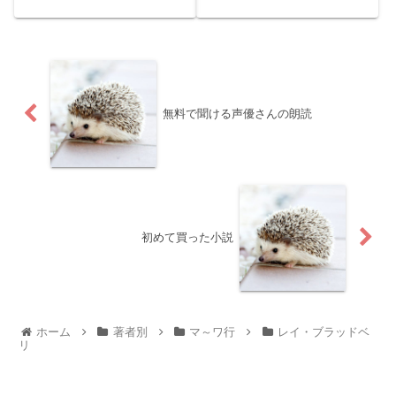
まりすです。今回は、久米正
のデートは、はっきり覚えて
雄作品集を紹介いたします。
いないことが多い。もし、そ
文豪久米正雄の交友関係は広
れがいい思い出として残って
かったそうで、作品の中にも
いるのなら、それはとても大
様々な文豪が登場します。そ
切な時間だったってこと。
もそも...
story中学三年生の彗子は両親
の...
無料で聞ける声優さんの朗読
初めて買った小説
ホーム
著者別
マ～ワ行
レイ・ブラッドベ
リ