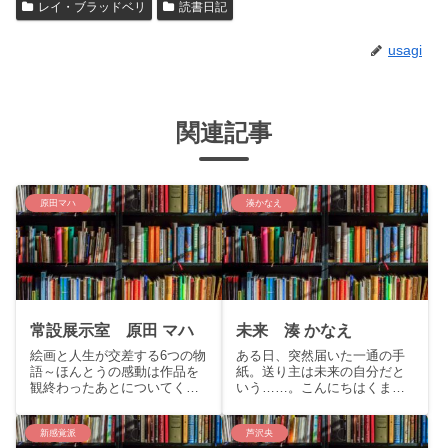
レイ・ブラッドベリ
読書日記
usagi
関連記事
原田マハ
湊かなえ
常設展示室 原田 マハ
未来 湊 かなえ
絵画と人生が交差する6つの物
ある日、突然届いた一通の手
語～ほんとうの感動は作品を
紙。送り主は未来の自分だと
観終わったあとについてくる
いう……。こんにちはくまり
～こんにちは、くまりすで
すです。今回はイヤミスの女
す。今回は美術館の勤務経験
王湊かなえの新たなる代表作
を持ち、アート小説で名高い
「未来」の紹介を致します。
新感覚派
芦沢央