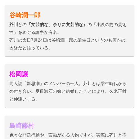
谷崎潤一郎
芥川
との
『文芸的な、余りに文芸的な』
の「小説の筋の芸術
性」をめぐる論争が有名。
芥川の命日7月24日は谷崎潤一郎の誕生日というのも何かの
因縁だと語っている。
松岡譲
同人誌「新思潮」のメンバーの一人。芥川とは学生時代から
の付き合い。夏目漱石の娘と結婚したことにより、久米正雄
と仲違いする。
島崎藤村
色々な問題行動や、言動がある人物ですが、実際に芥川と不