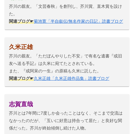
芥川の親友。「文芸春秋」を創刊し、芥川賞、直木賞を設け
た。
関連ブログ☛
菊池寛「半自叙伝/無名作家の日記」読書ブログ
久米正雄
芥川の親友。「ただぼんやりした不安」で有名な遺書『或旧
友へ送る手記』は久米に宛てたとされている。
また、『或阿呆の一生』の原稿も久米に託した。
関連ブログ☛
久米正雄「久米正雄作品集」読書ブログ
志賀直哉
芥川とは7年間に7度しか会ったことはなく、そこまで交流は
なかったのだが、「互いに好意は持合って居た」と良好な関
係だった。芥川が終始傾倒し続けた人物。