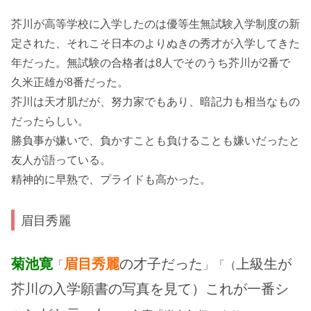
芥川が高等学校に入学したのは優等生無試験入学制度の新
定された、それこそ日本のよりぬきの秀才が入学してきた
年だった。無試験の合格者は8人でそのうち芥川が2番で
久米正雄が8番だった。
芥川は天才肌だが、努力家でもあり、暗記力も相当なもの
だったらしい。
勝負事が嫌いで、負かすことも負けることも嫌いだったと
友人が語っている。
精神的に早熟で、プライドも高かった。
眉目秀麗
菊池寛
眉目秀麗
の才子だった
上級生が
「
」「（
芥川の入学願書の写真を見て）これが一番シ