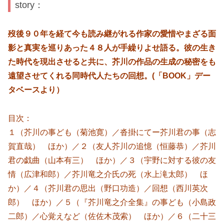
story：
歿後９０年を経て今も読み継がれる作家の愛惜やまざる面
影と真実を巡りあった４８人が手繰りよせ語る。彼の生き
た時代を現出させると共に、芥川の作品の生成の秘密をも
遠望させてくれる同時代人たちの回想。(「BOOK」デー
タベースより）
目次：
１（芥川の事ども（菊池寛）／沓掛にてー芥川君の事（志
賀直哉） ほか）／２（友人芥川の追憶（恒藤恭）／芥川
君の戯曲（山本有三） ほか）／３（宇野に対する彼の友
情（広津和郎）／芥川竜之介氏の死（水上滝太郎） ほ
か）／４（芥川君の思出（野口功造）／回想（西川英次
郎） ほか）／５（『芥川竜之介全集』の事ども（小島政
二郎）／心覚えなど（佐佐木茂索） ほか）／６（二十三