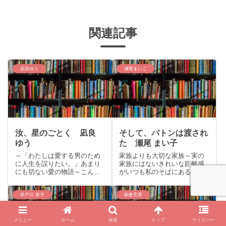
関連記事
凪良ゆう
瀬尾まいこ
汝、星のごとく 凪良
そして、バトンは渡され
ゆう
た 瀬尾 まい子
～「わたしは愛する男のため
家族よりも大切な家族～実の
に人生を誤りたい。」あまり
家族にはないきれいな距離感
にも切ない愛の物語～こんに
がいつも私のそばにある～こ
ちは、くまりすです。今回は
んにちは。くまりすです。今
本屋大賞受賞作家凪良ゆうの
回は、瀬尾まい子の本屋大賞
恋愛小説『汝、星のごとく』
受賞作「そして、バトンは渡
井戸川 射子
朝倉宏景
をご紹介いたします。story：
された」をご紹介いたしま
風光明媚な瀬戸内の島に育っ
す。story幼い頃に母親を亡く
た高校生の暁海と、自由奔
し、父とも海外赴任を機に別
メニュー
ホーム
検索
トップ
サイドバー