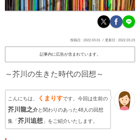
2022.03.01
2022.03.23
記事内に広告が含まれています。
～芥川の生きた時代の回想～
くまりす
こんにちは、
です。今回は生前の
芥川龍之
介
と関わりのあった48人の回想
芥川追想
集「
」をご紹介いたします。