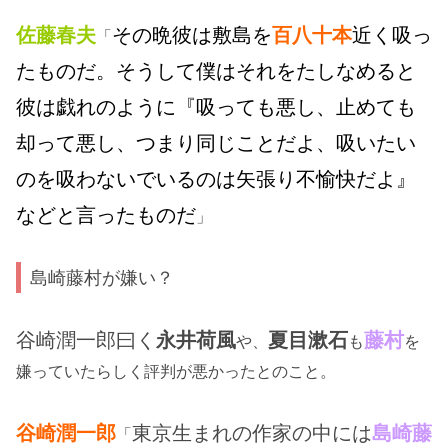
佐藤春夫
その晩彼は敷島を
百八十本
近く吸っ
「
たものだ。そうして僕はそれをたしなめると
彼は戯れのように『吸っても悪し、止めても
却って悪し、つまり同じことだよ、吸いたい
のを吸わないでいるのは矢張り不愉快だよ』
などと言ったものだ
」
島崎藤村が嫌い？
谷崎潤一郎曰く
永井荷風
夏目漱石
藤村
や、
も
を
嫌っていたらしく評判が悪かったとのこと。
谷崎潤一郎
東京生まれの作家の中には
島崎藤
「