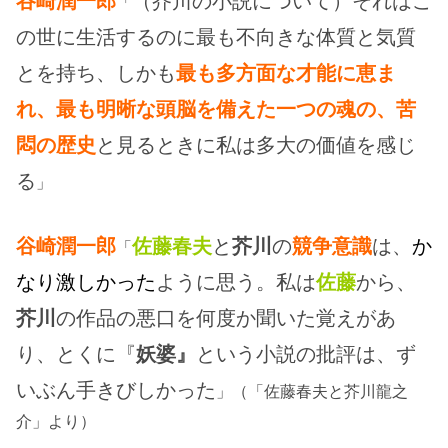
谷崎潤一郎
（芥川の小説について）それはこ
「
の世に生活するのに最も不向きな体質と気質
とを持ち、しかも
最も多方面な才能に恵ま
れ、最も明晰な頭脳を備えた一つの魂の、苦
悶の歴史
と見るときに私は多大の価値を感じ
る
」
谷崎潤一郎
佐藤春夫
と
芥川
の
競争意識
は、
か
「
なり激しかった
ように思う。私は
佐藤
から、
芥川
の作品の悪口を何度か聞いた覚えがあ
り、とくに『
妖婆』
という小説の批評は、ず
いぶん手きびしかった
」（「佐藤春夫と芥川龍之
介」より）