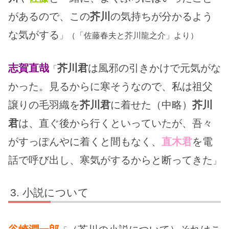
があるので、この
芥川
の気持ちが分かるよう
な気がする
」（「佐藤春夫と芥川龍之介」より）
志賀直哉
芥川君
は風邪の引きかけで元気がな
「
かった。見るからに寒そうなので、私は祖父
譲りの毛羽織を
芥川君
に着せた（中略）
芥川
君
は、直ぐ後から行くといっていたが、吾々
がすっぽんやに着くと間もなく、
直木君
を電
話で呼び出し、寒気がするからと断ってきた
」
小説について