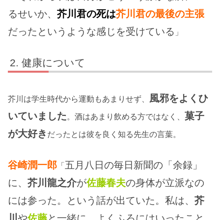
るせいか、
芥川君
の死は
芥川君の
最後の主張
だったというような感じを受けている
」
健康について
風邪をよくひ
芥川は学生時代から運動もあまりせず、
いていました
菓子
。酒はあまり飲める方ではなく、
が大好き
だったとは彼を良く知る先生の言葉。
谷崎潤一郎
五月八日の毎日新聞の「余録」
「
に、
芥川龍之介
が
佐藤春夫
の身体が立派なの
には参った。という話が出ていた。私は、
芥
川
や
佐藤
と一緒に、よくふろにはいったこと