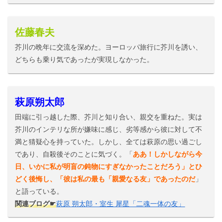
佐藤春夫
芥川の晩年に交流を深めた。ヨーロッパ旅行に芥川を誘い、
どちらも乗り気であったが実現しなかった。
萩原朔太郎
田端に引っ越した際、芥川と知り合い、親交を重ねた。実は
芥川のインテリな所が嫌味に感じ、劣等感から彼に対して不
満と猜疑心を持っていた。しかし、全ては萩原の思い過ごし
であり、自殺後そのことに気づく。「
ああ！しかしながら今
日、いかに私が明盲の鈍物にすぎなかったことだろう」とひ
どく後悔し、「彼は私の最も「親愛なる友」であったのだ
」
と語っている。
関連ブログ☛
萩原 朔太郎・室生 犀星「二魂一体の友」