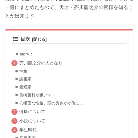
一冊にまとめたもので、天才・芥川龍之介の素顔を知るこ
とが出来ます。
目次
story：
芥川龍之介の人となり
性格
読書家
愛煙家
島崎藤村が嫌い？
几帳面な性格、頭の良さがが仇に…
健康について
小説について
学生時代