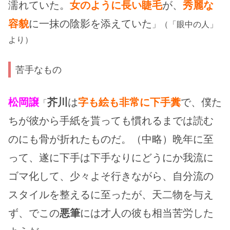
濡れていた。
女のように長い睫毛
が、
秀麗な
容貌
に一抹の陰影を添えていた
」（「眼中の人」
より）
苦手なもの
松岡譲
芥川
は
字も絵も非常に下手糞
で、僕た
「
ちが彼から手紙を貰っても慣れるまでは読む
のにも骨が折れたものだ。（中略）晩年に至
って、遂に下手は下手なりにどうにか我流に
ゴマ化して、少々よそ行きながら、自分流の
スタイルを整えるに至ったが、天二物を与え
ず、でこの
悪筆
には才人の彼も相当苦労した