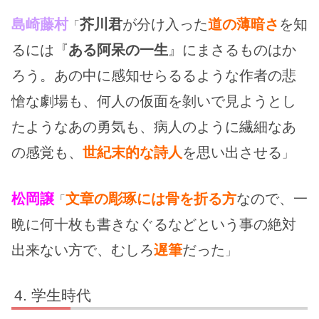
島崎藤村
芥川君
が分け入った
道の
薄暗さ
を知
「
るには『
ある阿呆の一生
』にまさるものはか
ろう。あの中に感知せらるるような作者の悲
愴な劇場も、何人の仮面を剝いで見ようとし
たようなあの勇気も、病人のように繊細なあ
の感覚も、
世紀末的な詩人
を思い出させる
」
松岡譲
文章の彫琢には骨を折る方
なので、一
「
晩に何十枚も書きなぐるなどという事の絶対
出来ない方で、むしろ
遅筆
だった
」
学生時代