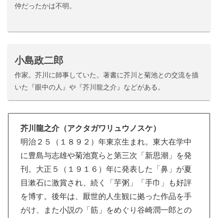
仲だったかは不明。
小島政二郎
作家。芥川に師事していた。著書に芥川と菊池との交流を描
いた『眼中の人』や『芥川龍之介』などがある。
芥川龍之介（アクタガワリュウノスケ）
明治２５（１８９２）年東京生まれ。東大在学中
に豊島与志雄や菊池寛らと第三次「新思潮」を発
刊。大正５（１９１６）年に発表した「鼻」が夏
目漱石に激賞され、続く「芋粥」「手巾」も好評
を博す。後年は、厭世的人生観に拠った作品を手
がけ、また小説の「筋」をめぐり谷崎潤一郎との