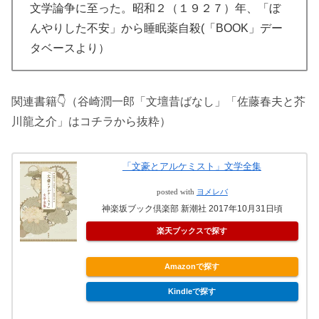
文学論争に至った。昭和２（１９２７）年、「ぼ
んやりした不安」から睡眠薬自殺(「BOOK」デー
タベースより）
関連書籍👇（谷崎潤一郎「文壇昔ばなし」「佐藤春夫と芥
川龍之介」はコチラから抜粋）
「文豪とアルケミスト」文学全集
posted with
ヨメレバ
神楽坂ブック倶楽部 新潮社 2017年10月31日頃
楽天ブックスで探す
Amazonで探す
Kindleで探す