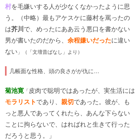
村
を毛嫌いする人が少なくなかったように思
う。（中略）最もアケスケに藤村を罵ったの
は
芥川
で、めったにああ云う悪口を書かない
男が書いたのだから、
余程嫌いだった
に違い
ない
」（「文壇昔ばなし」より）
几帳面な性格、頭の良さがが仇に…
菊池寛
皮肉で聡明ではあったが、実生活には
「
モラリスト
であり、
親切
であった。彼が、も
っと悪人であってくれたら、あんな下らない
ことに拘らないで、はればれと生きて行った
だろうと思う。」