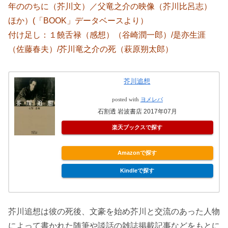
年ののちに（芥川文）／父竜之介の映像（芥川比呂志）
ほか）(「BOOK」データベースより）
付け足し：１饒舌禄（感想）（谷崎潤一郎）/是亦生涯
（佐藤春夫）/芥川竜之介の死（萩原朔太郎）
芥川追想
posted with
ヨメレバ
石割透 岩波書店 2017年07月
楽天ブックスで探す
Amazonで探す
Kindleで探す
芥川追想は彼の死後、文豪を始め芥川と交流のあった人物
によって書かれた随筆や談話の雑誌掲載記事などをもとに