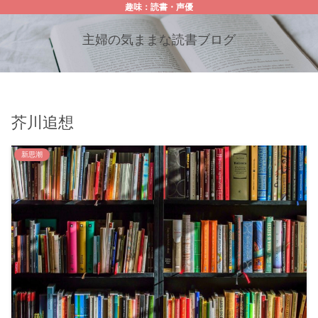
趣味：読書・声優
主婦の気ままな読書ブログ
芥川追想
新思潮