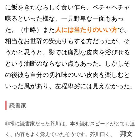
に飯をきたならしく食い乍ら、ペチャペチャ
喋るといった様な、一見野卑な一面もあっ
た。（中略）また
人には当たりのいい方
で、
相当なお世辞の安売りもする方だったが、そ
うかと思うと、影では痛烈な皮肉を浴びせる
という油断のならない点もあった。しかしそ
の後彼も自分の切れ味のいい皮肉を楽しむと
いった風があり、左程卑劣には見えなかった
」
読書家
非常に読書家だった芥川は、本を読むスピードがとても速
邦文
く、内容もよく覚えていたそうです。芥川曰く、「