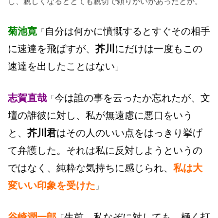
し、親しくなるととても親切で頼りがいがあったとか。
菊池寛
自分は何かに憤慨するとすぐその相手
「
に速達を飛ばすが、
芥川
にだけは一度もこの
速達を出したことはない
」
志賀直哉
今は誰の事を云ったか忘れたが、文
「
壇の誰彼に対し、私が無遠慮に悪口をいう
と、
芥川君
はその人のいい点をはっきり挙げ
て弁護した。それは私に反対しようというの
ではなく、純粋な気持ちに感じられ、
私は大
変いい印象を受けた
」
谷崎潤一郎
生前、私なぞに対しても、極く打
「