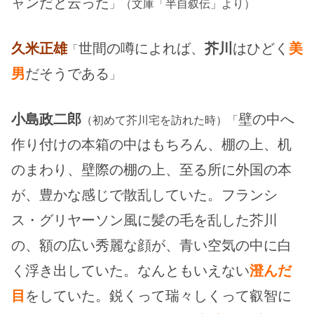
ャンだと云った
」（文庫「半自叙伝」より）
久米正雄
世間の噂によれば、
芥川
はひどく
美
「
男
だそうである
」
小島政二郎
壁の中へ
（初めて芥川宅を訪れた時）「
作り付けの本箱の中はもちろん、棚の上、机
のまわり、壁際の棚の上、至る所に外国の本
が、豊かな感じで散乱していた。フランシ
ス・グリヤーソン風に髪の毛を乱した芥川
の、額の広い秀麗な顔が、青い空気の中に白
く浮き出していた。なんともいえない
澄んだ
目
をしていた。鋭くって瑞々しくって叡智に