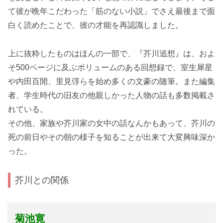
て彼が晩年こだわった「筋のない小説」でさえ最後まで面
白く読めたことで、彼の才能を再認識しました。
上に抜粋したものはほんの一部で、『芥川追想』は、およ
そ500ページに及ぶボリュームのある回想録で、室生犀星
や内田百閒、里見弴らを始め多くの文豪の随筆。また編集
者、学生時代の旧友の他親しかった人物の話も多数掲載さ
れている。
その他、家族や芥川家の女中の話なんかもあって、芥川の
死の前日やその朝の様子を知ることが出来て大変興味深か
った。
芥川との関係
菊池寛