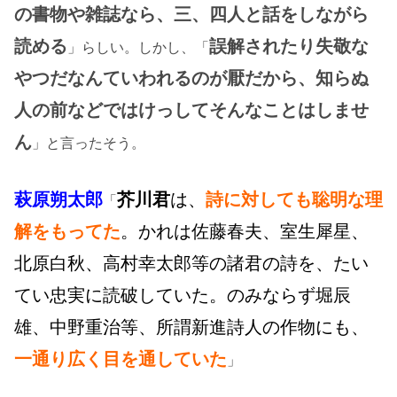
の書物や雑誌なら、三、四人と話をしながら
読める
誤解されたり失敬な
」らしい。しかし、「
やつだなんていわれるのが厭だから、知らぬ
人の前などではけっしてそんなことはしませ
ん
」と言ったそう。
萩原朔太郎
芥川君
は、
詩に対しても聡明な理
「
解をもってた
。かれは佐藤春夫、室生犀星、
北原白秋、高村幸太郎等の諸君の詩を、たい
てい忠実に読破していた。のみならず堀辰
雄、中野重治等、所謂新進詩人の作物にも、
一通り広く目を通していた
」