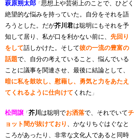
萩原朔太郎
思想上や芸術上のことで、ひどく
「
絶望的な悩みを持っていた。自分をそれを語
ろうとした。だが
芥川君
は聡明にもそれを予
知して居り、私が口を利かない前に、
先回り
をして
話しかけた。そして
彼の一流の豊富の
話題
で、自分の考えていること、悩んでいる
ことに議事を関連させ、最後に結論として、
暗に私を鼓吹し、慰藉し、勇気と力をあたえ
てくれるように仕向けて
くれた
」
松岡譲
芥川
は聡明で
お洒落
で、それでいて
チ
「
ョット間が抜けており
、かなりちぐはぐなと
ころがあったり、非常な文化人であると同時