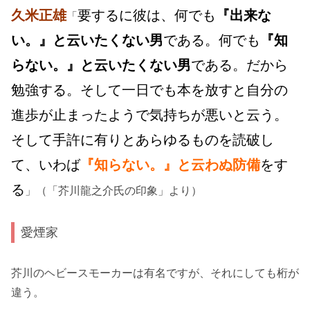
久米正雄
要するに彼は、何でも
『出来な
「
い。』と云いたくない男
である。何でも
『知
らない。』と云いたくない男
である。だから
勉強する。そして一日でも本を放すと自分の
進歩が止まったようで気持ちが悪いと云う。
そして手許に有りとあらゆるものを読破し
て、いわば
『知らない。』と云わぬ防備
をす
る
」（「芥川龍之介氏の印象」より）
愛煙家
芥川のヘビースモーカーは有名ですが、それにしても桁が
違う。