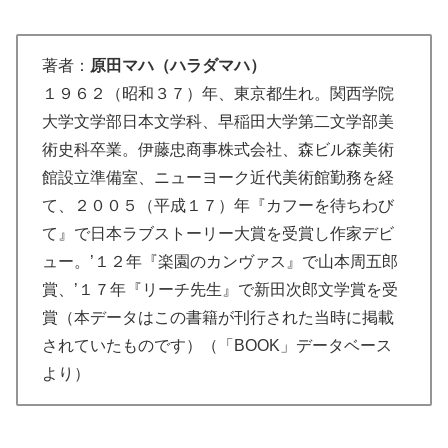
著者：
原田マハ（ハラダマハ）
１９６２（昭和３７）年、東京都生れ。関西学院
大学文学部日本文学科、早稲田大学第二文学部美
術史科卒業。伊藤忠商事株式会社、森ビル森美術
館設立準備室、ニューヨーク近代美術館勤務を経
て、２００５（平成１７）年『カフーを待ちわび
て』で日本ラブストーリー大賞を受賞し作家デビ
ュー。’１２年『楽園のカンヴァス』で山本周五郎
賞、’１７年『リーチ先生』で新田次郎文学賞を受
賞（本データはこの書籍が刊行された当時に掲載
されていたものです）（「BOOK」データベース
より）