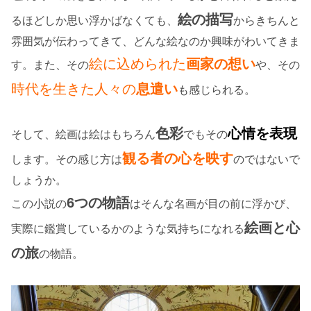
絵の描写
るほどしか思い浮かばなくても、
からきちんと
雰囲気が伝わってきて、どんな絵なのか興味がわいてきま
絵に込められた
画家の想い
す。また、その
や、その
時代を生きた人々の
息遣い
も感じられる。
色彩
心情を表現
そして、絵画は絵はもちろん
でもその
観る者の心を映す
します。その感じ方は
のではないで
しょうか。
6つの物語
この小説の
はそんな名画が目の前に浮かび、
絵画と心
実際に鑑賞しているかのような気持ちになれる
の旅
の物語。