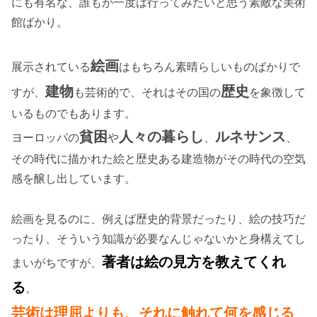
にも有名な、誰もが一度は行ってみたいと思う素敵な美術
館ばかり。
絵画
展示されている
はもちろん素晴らしいものばかりで
建物
歴史
すが、
も芸術的で、それはその国の
を象徴して
いるものでもあります。
貧困
人々の暮らし
ルネサンス
ヨーロッパの
や
、
、
その時代に描かれた絵と歴史ある建造物がその時代の空気
感を醸し出しています。
絵画を見るのに、例えば歴史的背景だったり、絵の技巧だ
ったり、そういう知識が必要なんじゃないかと身構えてし
著者は絵の見方を教えてくれ
まいがちですが、
る
。
芸術は理屈よりも、それに触れて何を感じる