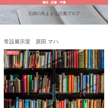
趣味：読書・声優
主婦の気ままな読書ブログ
常設展示室 原田 マハ
原田マハ