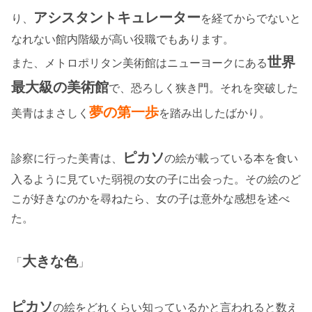
アシスタントキュレーター
り、
を経てからでないと
なれない館内階級が高い役職でもあります。
世界
また、メトロポリタン美術館はニューヨークにある
最大級の美術館
で、恐ろしく狭き門。それを突破した
夢の第一歩
美青はまさしく
を踏み出したばかり。
ピカソ
診察に行った美青は、
の絵が載っている本を食い
入るように見ていた弱視の女の子に出会った。その絵のど
こが好きなのかを尋ねたら、女の子は意外な感想を述べ
た。
大きな色
「
」
ピカソ
の絵をどれくらい知っているかと言われると数え