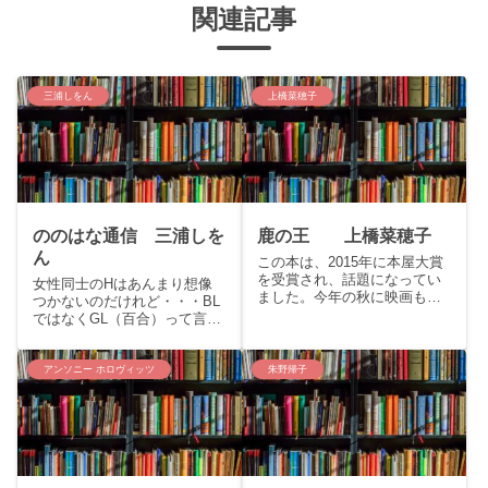
関連記事
三浦しをん
上橋菜穂子
ののはな通信 三浦しを
鹿の王 上橋菜穂子
ん
この本は、2015年に本屋大賞
を受賞され、話題になってい
女性同士のHはあんまり想像
ました。今年の秋に映画も公
つかないのだけれど・・・BL
開予定です。文庫4冊分も飽き
ではなくGL（百合）って言う
ずに最後まで読めるか（最近
らしいです。小学生の頃、ク
だと「村上海賊の娘」くらい
ラスの女子は皆交換日記をし
しか記憶にない）との不安が
ていて、他にも「柄の折り
アンソニー ホロヴィッツ
朱野帰子
ありながらも、医学の話だと
紙」とか「柄付き付きティッ
知って俄然興味がわきまし
シュ」とかを交換し合ってい
た...
ました。とにかく「かわい
い」と...