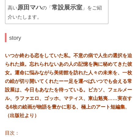
原田マハ
常設展示室
高い
の「
」をご紹
介いたします。
story
いつか終わる恋をしていた私。不意の病で人生の選択を迫
られた娘。忘れられないあの人の記憶を胸に秘めてきた彼
女。運命に悩みながら美術館を訪れた人々の未来を、一枚
の絵が切り開いてくれたーー足を運べばいつでも会える常
設展は、今日もあなたを待っている。ピカソ、フェルメー
ル、ラファエロ、ゴッホ、マティス、東山魁夷……実在す
る6枚の絵画が物語を豊かに彩る、極上のアート短編集
。
（出版社より）
目次：