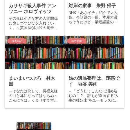
カササギ殺人事件 アン
対岸の家事 朱野 帰子
ソニー ホロヴィッツ
NHK「あさイチ」紹介で大反
響。今話題の一冊。本屋大賞
その死は小さな村の人間関係
もそうだけど、最近話題の小
に少しづつひびを入れてい
説って女性が読みそうな本が
く。～英国探偵小説の黄金時
多い気がする。story家族の為
代を彷彿とさせる、アガサ ク
に「家事をすること」を仕事
リスティーへのオマージュミ
に選んだ詩穂。娘と二人だけ
ステリー～こんにちは。くま
読書日記
垣谷美雨
の、繰り返される毎日。幸せ
りすです。今回はミステリー
なはずなのに自分の選択が...
ランキングや本屋大賞（翻訳
小説部門）など7冠を達成した
アン...
まいまいつぶろ 村木
姑の遺品整理は、迷惑で
嵐
す 垣谷 美雨
～そなたは決して、長福丸様
～「どうしてこんなに溜め込
の目と耳になってはならぬ～
むの！？」誰もが直面する“人
こんにちは、くまりすです。
生の後始末”をユーモラスに描
今回は直木賞候補作・村木嵐
く「実家じまい」応援小説～
『まいまいつぶろ』をご紹介
こんにちはくまりすです。今
いたします。story：口がまわ
回は映画化された『老後の資
らず、誰にも言葉が届かな
金がありません』など主婦目
い。歩いた後には尿を引きず
線の小説でおなじみの垣谷美
った跡が残るため、まいまい
雨「姑の遺品整理は、迷惑で