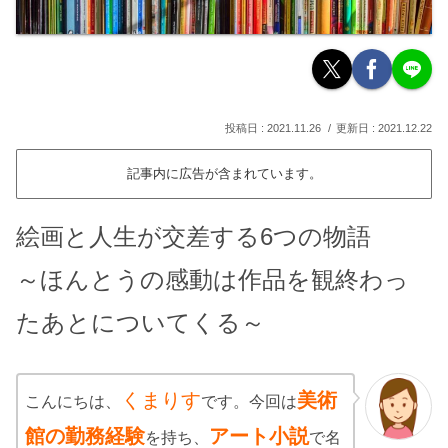
2021.11.26
2021.12.22
記事内に広告が含まれています。
絵画と人生が交差する6つの物語
～ほんとうの感動は作品を観終わっ
たあとについてくる～
くまりす
美術
こんにちは、
です。今回は
館の勤務経験
アート小説
を持ち、
で名