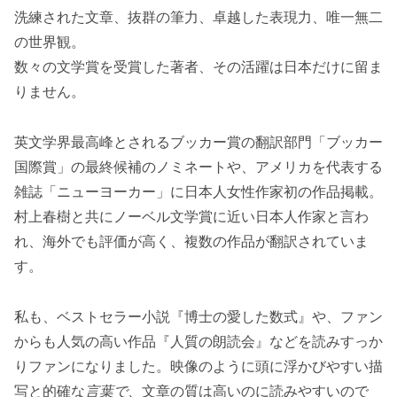
洗練された文章、抜群の筆力、卓越した表現力、唯一無二
の世界観。
数々の文学賞を受賞した著者、その活躍は日本だけに留ま
りません。
英文学界最高峰とされるブッカー賞の翻訳部門「ブッカー
国際賞」の最終候補のノミネートや、アメリカを代表する
雑誌「ニューヨーカー」に日本人女性作家初の作品掲載。
村上春樹と共にノーベル文学賞に近い日本人作家と言わ
れ、海外でも評価が高く、複数の作品が翻訳されていま
す。
私も、ベストセラー小説『博士の愛した数式』や、ファン
からも人気の高い作品『人質の朗読会』などを読みすっか
りファンになりました。映像のように頭に浮かびやすい描
写と的確な
言葉で、
文章の質は高いのに読みやすいので