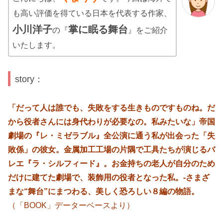
も高い評価を得ている日本を代表する作家、
小川洋子
掌に眠る舞台
の『
』をご紹介
いたします。
story：
「だって人は誰でも、失敗をする生きものですものね。だ
から役者さんには身代わりが必要なの。私みたいな」帝国
劇場の『レ・ミゼラブル』全公演に通う私が出会った「失
敗係」の彼女。金属加工工場の片隅で工具たちが演じるバ
レエ『ラ・シルフィード』。お金持ちの老人が自分のため
だけに建てた劇場で、装飾用の役者となった私。-さまざ
まな“舞台”にまつわる、美しく恐ろしい８編の物語。
（「BOOK」データーベースより）