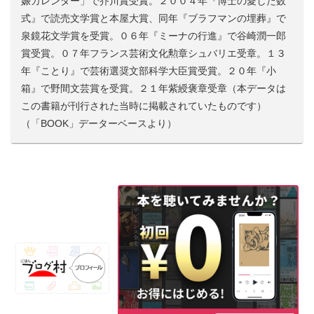
娠カレンダー」で芥川賞受賞。２００４年『博士の愛した数
式』で読売文学賞と本屋大賞、同年『ブラフマンの埋葬』で
泉鏡花文学賞を受賞。０６年『ミーナの行進』で谷崎潤一郎
賞受賞。０７年フランス芸術文化勲章シュバリエ受章。１３
年『ことり』で芸術選奨文部科学大臣賞受賞。２０年『小
箱』で野間文芸賞を受賞。２１年紫綬褒章受章（本データは
この書籍が刊行された当時に掲載されていたものです）
（「BOOK」データーベースより）