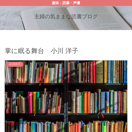
趣味：読書・声優
主婦の気ままな読書ブログ
掌に眠る舞台 小川 洋子
小川洋子