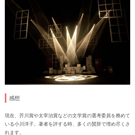
感想
現在、芥川賞や太宰治賞などの文学賞の選考委員を務めて
いる小川洋子。著者を評する時、多くの賛辞で埋め尽くさ
れます。