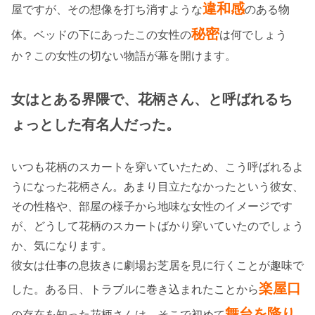
違和感
屋ですが、その想像を打ち消すような
のある物
秘密
体。ベッドの下にあったこの女性の
は何でしょう
か？この女性の切ない物語が幕を開けます。
女はとある界隈で、花柄さん、と呼ばれるち
ょっとした有名人だった。
いつも花柄のスカートを穿いていたため、こう呼ばれるよ
うになった花柄さん。あまり目立たなかったという彼女、
その性格や、部屋の様子から地味な女性のイメージです
が、どうして花柄のスカートばかり穿いていたのでしょう
か、気になります。
彼女は仕事の息抜きに劇場お芝居を見に行くことが趣味で
楽屋口
した。ある日、トラブルに巻き込まれたことから
舞台を降り
の存在を知った花柄さんは、そこで初めて