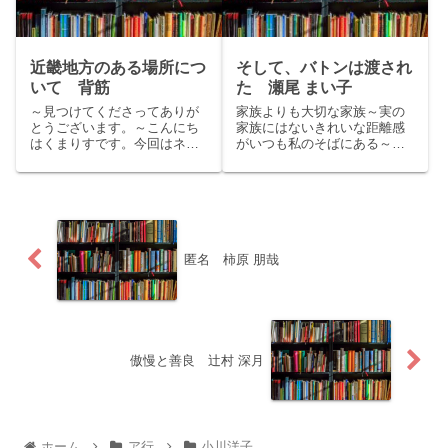
て中断...
近畿地方のある場所につ
そして、バトンは渡され
いて 背筋
た 瀬尾 まい子
～見つけてくださってありが
家族よりも大切な家族～実の
とうございます。～こんにち
家族にはないきれいな距離感
はくまりすです。今回はネッ
がいつも私のそばにある～こ
トでも話題の『近畿地方のあ
んにちは。くまりすです。今
る場所について』をご紹介い
回は、瀬尾まい子の本屋大賞
たします。story：近畿地方の
受賞作「そして、バトンは渡
ある場所にまつわる怪談を集
された」をご紹介いたしま
めるうちに、恐ろしい事実が
す。story幼い頃に母親を亡く
浮かび上がってきました。
し、父とも海外赴任を機に別
（...
れ...
匿名 柿原 朋哉
傲慢と善良 辻村 深月
ホーム
ア行
小川洋子