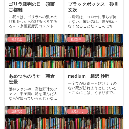
ゴリラ裁判の日 須藤
ブラックボックス 砂川
古都離
文次
～我々は、ゴリラへの数々の
～病気は、コロナに限らず怖
非礼を心から詫びるべきであ
くない。怖いのは、体が動か
る～（京極夏彦氏コメントよ
なくなることだ～こんにちは
り）こんにちは、くまりすで
くまりすです。今回は芥川賞
す。今回はメフィスト賞満場
受賞作品砂川文次の「ブラッ
一致の受賞作品・須藤古都離
クボックス」をご紹介いたし
朝倉宏景
相沢沙呼
『ゴリラ裁判の日』をご紹介
ます。story：ずっと遠くに行
いたします。story：カメルー
きたかった。今も行きたいと
ンで生まれたニシローラン
思っている。自分の中の怒
ド...
り...
あめつちのうた 朝倉
medium 相沢 沙呼
宏景
ー全てが伏線ー～妨げようの
ない死が訪れようとしている
阪神ファンや、高校野球のフ
～こんにちは、くまりすで
ァン、甲子園に足を運んだ人
す。今回はミステリランキン
なら皆知っているんじゃない
グ５冠を達成した相沢沙呼
かなという位有名な「阪神園
「medium」をご紹介いたしま
芸」さん。球場を整備してく
す。story死者が視える霊媒・
れるグラウンドキーパーがい
読書日記
瀬尾まいこ
城塚翡翠と、推理作家・香月
るのです。「阪神園芸」の職
史郎。心霊と論理を組み合...
人技はずっと見ていても飽き
なくて素晴らしい。雨が降っ