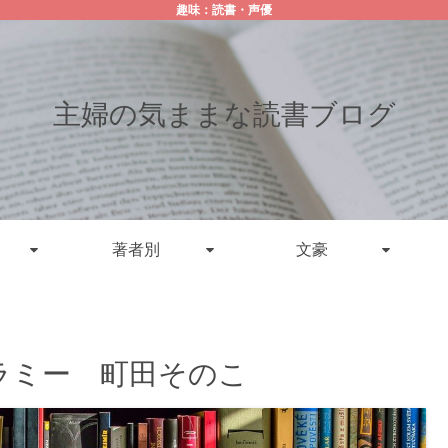
趣味：読書・声優
主婦の気ままな読書ブログ
著者別
文豪
ラミー 町田そのこ