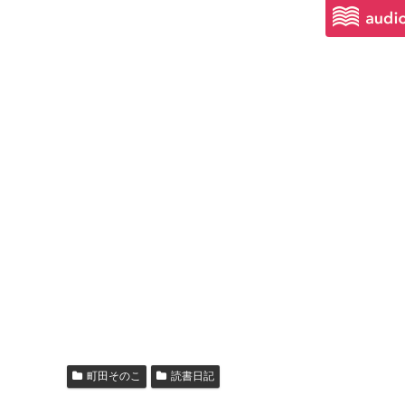
町田そのこ
読書日記