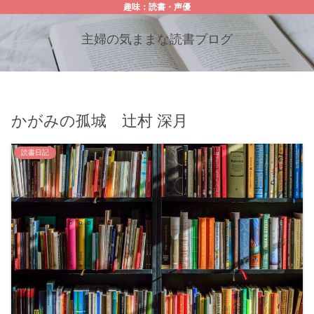
趣味：読書・声優
主婦の気ままな読書ブログ
かがみの孤城 辻村 深月
読書日記