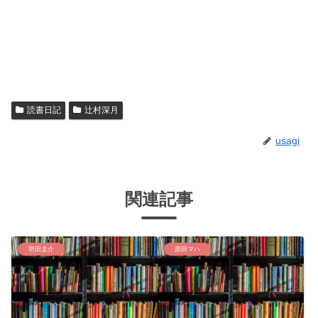
読書日記
辻村深月
usagi
関連記事
羽田圭介
原田マハ