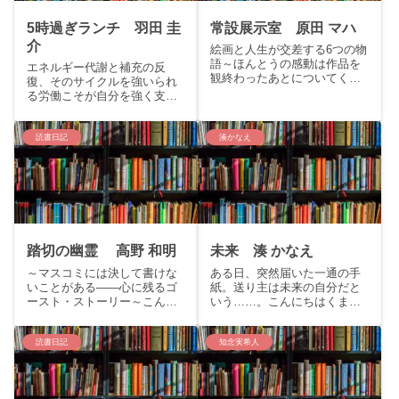
5時過ぎランチ 羽田 圭
常設展示室 原田 マハ
介
絵画と人生が交差する6つの物
語～ほんとうの感動は作品を
エネルギー代謝と補充の反
観終わったあとについてくる
復、そのサイクルを強いられ
～こんにちは、くまりすで
る労働こそが自分を強く支え
す。今回は美術館の勤務経験
てくれるこんにちは、くまり
を持ち、アート小説で名高い
すです。今回は芥川賞作家羽
原田マハの「常設展示室」を
田圭介の「5時過ぎランチ」を
読書日記
湊かなえ
ご紹介いたします。storyいつ
ご紹介いたします。story食欲
か終わる恋をしていた私。
のリズムとあわない、コント
不...
ロール不能な現実世界。ヤ
ク...
踏切の幽霊 高野 和明
未来 湊 かなえ
～マスコミには決して書けな
ある日、突然届いた一通の手
いことがある――心に残るゴ
紙。送り主は未来の自分だと
ースト・ストーリー～こんに
いう……。こんにちはくまり
ちはくまりすです。今回は直
すです。今回はイヤミスの女
木賞候補作品・高野和明『踏
王湊かなえの新たなる代表作
切の幽霊』をご紹介いたしま
「未来」の紹介を致します。
読書日記
知念実希人
す。story：マスコミには、決
story「こんにちは、章子。私
して書けないことがあるー都
は20年後のあなた、30歳の章
会の片隅にある踏切で撮影
子です。あなたはきっと...