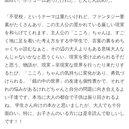
面白い。ボリュームあったけれど、どんどん読めた。
「不登校」というテーマは重たいけれど、ファンタジー要
素がたくさんあり、この主人公の置かれている厳しい現実
を和らげてくれます。主人公の「こころ」ちゃんは、すご
く地に足を着いた考え方をする中学生で、言葉の裏をめち
ゃくちゃ読むなぁと。その辺の大人よりもある意味大人な
んじゃないかなと思うくらい、現実を受け止められる子だ
と思う。物語が、現実→非現実な世界を行ったり来たりす
るたび、「こころ」ちゃんの気持ちに変化があり、勇気づ
けられる。「鏡の中の世界」の友達も個性豊かで、それぞ
れの悩みがあるけれどちゃんと自分の問題に向き合えるよ
い子達です。本当に大人の都合で子供は振り回されるよ
ね。 学生さん向けの本かと思いましたが、大人でも十分
面白い。特に、お子さんのいる方には是非読んで欲しいし
です！！