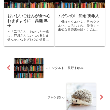
さ...
おいしいごはんが食べら
ムゲンのi 知念 実希人
れますように 高瀬 隼
「僕はククルだよ。君のクク
子
ルだ。よろしくね、愛衣」～
未知なる読書体験～こんにち
～「二谷さん、わたしと一緒
は、くまりすです。今回は、
に、芦川さんにいじわるしま
今若者に大人気の医師と作家2
せんか」心をざわつかせる、
つの顔を持つ知念実希人の本
仕事＋食べもの＋恋愛小説。
屋大賞ノミネート作品「ムゲ
～こんにちは、くまりすで
ンのi」をご紹介いたします。
す。今回は芥川賞受賞作品、
story：眠りから醒めない...
高瀬隼子の「おいしいごはん
が食べられますように」をご
紹介いたします。story：職場
で...
レモンタルト 長野まゆみ
ジャケ買い♪