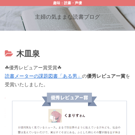
趣味：読書・声優
主婦の気ままな読書ブログ
木皿泉
☘優秀レビュアー賞受賞☘
読書メーターの課題図書「ある男」
の
優秀レビュアー賞
を
受賞いたしました。