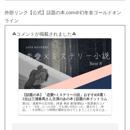
外部リンク【公式】話題の本.com＠幻冬舎ゴールドオン
ライン
☘コメントが掲載されました☘
【話題の本】「恋愛×ミステリー小説」おすすめ8選！
1位は三浦春馬さん主演のあの本 | 話題の本ドットコム
第1位『真夜中の五分前』(本多 孝好 著/新潮社) ＜投票者のコメ
ント＞ ・5分…たった5分…でも深い5分だった。後を引く…作
品。 ・５分間という時間が運命を分けてしまうことになるとは…
姉？妹？自分の観る角度によって、毎回変わる答え。そんな…