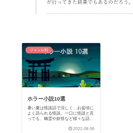
ジャンル別
ホラー小説10選
暑い夏は怪談話で涼しく…お盆頃に
よく語られる怪談。一口に怪談と言
っても、幽霊や妖怪など様々な話が
ありますね。鬼、天狗、河童、神隠
2022.08.06
し、怨霊、座敷わらし、ろくろ首…