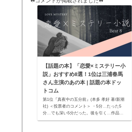
☘コメントが掲載されました☘
【話題の本】「恋愛×ミステリー小
説」おすすめ8選！1位は三浦春馬
さん主演のあの本 | 話題の本ドッ
トコム
第1位『真夜中の五分前』(本多 孝好 著/新潮
社) ＜投票者のコメント＞ ・5分…たった5
分…でも深い5分だった。後を引く…作品。
・５分間という時間が運命を分けてしまうこ
とになるとは…姉？妹？自分の観る角度によ