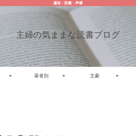
趣味：読書・声優
主婦の気ままな読書ブログ
著者別
文豪