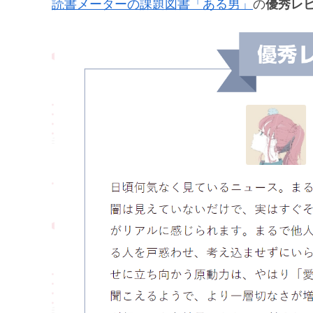
読書メーターの課題図書「ある男」
の
優秀レ