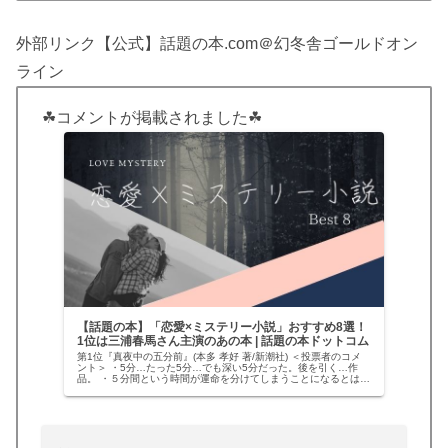
外部リンク【公式】話題の本.com＠幻冬舎ゴールドオン
ライン
☘コメントが掲載されました☘
【話題の本】「恋愛×ミステリー小説」おすすめ8選！
1位は三浦春馬さん主演のあの本 | 話題の本ドットコム
第1位『真夜中の五分前』(本多 孝好 著/新潮社) ＜投票者のコメ
ント＞ ・5分…たった5分…でも深い5分だった。後を引く…作
品。 ・５分間という時間が運命を分けてしまうことになるとは…
姉？妹？自分の観る角度によって、毎回変わる答え。そんな…