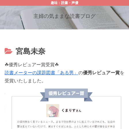
趣味：読書・声優
主婦の気ままな読書ブログ
宮島未奈
☘優秀レビュアー賞受賞☘
読書メーターの課題図書「ある男」
の
優秀レビュアー賞
を
受賞いたしました。