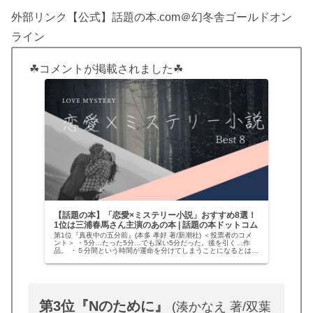
外部リンク【公式】話題の本.com＠幻冬舎ゴールドオン
ライン
☘コメントが掲載されました☘
【話題の本】「恋愛×ミステリー小説」おすすめ8選！
1位は三浦春馬さん主演のあの本 | 話題の本ドットコム
第1位『真夜中の五分前』(本多 孝好 著/新潮社) ＜投票者のコメ
ント＞ ・5分…たった5分…でも深い5分だった。後を引く…作
品。 ・５分間という時間が運命を分けてしまうことになるとは…
姉？妹？自分の観る角度によって、毎回変わる答え。そんな…
第3位『Nのために』
(湊かなえ 著/双葉