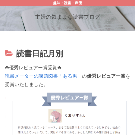
趣味：読書・声優
主婦の気ままな読書ブログ
読書日記月別
☘優秀レビュアー賞受賞☘
読書メーターの課題図書「ある男」
の
優秀レビュアー賞
を
受賞いたしました。